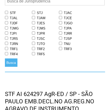
STF
STJ
TJAC
TJAL
TJAM
TJCE
TJDF
TJES
TJGO
TJMG
TJMS
TJPA
TJPI
TJPR
TJRR
TJRS
TJSC
TJSP
TJRN
TJTO
TNU
TRF1
TRF2
TRF3
TRF4
TRF5
Busca
STF AI 624297 AgR-ED / SP - SÃO
PAULO EMB.DECL.NO AG.REG.NO
AGRAVO DE INSTRUMENTO