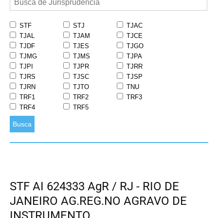
STF
STJ
TJAC
TJAL
TJAM
TJCE
TJDF
TJES
TJGO
TJMG
TJMS
TJPA
TJPI
TJPR
TJRR
TJRS
TJSC
TJSP
TJRN
TJTO
TNU
TRF1
TRF2
TRF3
TRF4
TRF5
Busca
STF AI 624333 AgR / RJ - RIO DE
JANEIRO AG.REG.NO AGRAVO DE
INSTRUMENTO