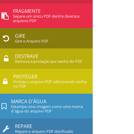
FRAGMENTE
Separe um único PDF dentre diversos
arquivos PDF
GIRE
Gire o Arquivo PDF
DESTRAVE
Remova a proteção por senha do PDF
PROTEGER
Proteja o arquivo PDF adicionando senha
no PDF
MARCA D`ÁGUA
Estampe uma imagem como uma marca
d`água do arquivo PDF
REPARE
Repare o arquivo PDF danificado