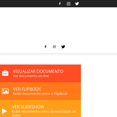
VISUALIZAR DOCUMENTO
Ver documento on-line
VER FLIPBOOK
Exibir documento como o FlipBook
VER SLIDESHOW
Exibir documento como apresentação de
slides