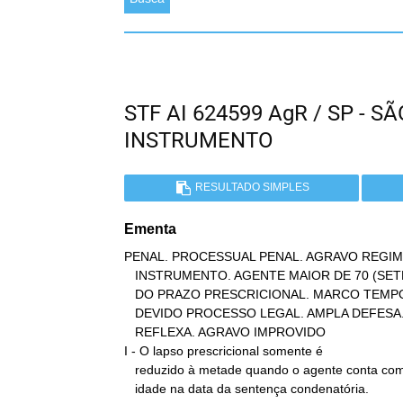
STF AI 624599 AgR / SP - 
INSTRUMENTO
RESULTADO SIMPLES
Ementa
PENAL. PROCESSUAL PENAL. AGRAVO REGIM
   INSTRUMENTO. AGENTE MAIOR DE 70 (SETENTA) ANOS. REDUÇÃO DE METADE

   DO PRAZO PRESCRICIONAL. MARCO TEMPORAL. SENTENÇA CONDENATÓRIA.

   DEVIDO PROCESSO LEGAL. AMPLA DEFESA. CONTRADITÓRIO. OFENSA

   REFLEXA. AGRAVO IMPROVIDO

I - O lapso prescricional somente é

   reduzido à metade quando o agente conta com 70 (setenta) anos de

   idade na data da sentença condenatória.
