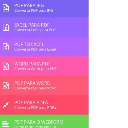
PDF PARA JPG
Converta PDF para JPG
EXCEL PARA PDF
Converta Excel para PDF
PDF TO EXCEL
Converta PDF para Excel
WORD PARA PDF
Converta Word para PDF
PDF PARA WORD
Converta PDF para Word
PDF PARA PDFA
Converta PDF para PDFa
PDF PARA O WEBFORM
Editar formulário em PDF