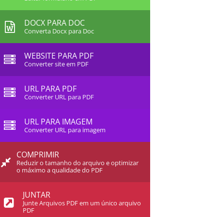
DOCX PARA DOC
Converta Docx para Doc
WEBSITE PARA PDF
Converter site em PDF
URL PARA PDF
Converter URL para PDF
URL PARA IMAGEM
Converter URL para imagem
COMPRIMIR
Reduzir o tamanho do arquivo e optimizar
o máximo a qualidade do PDF
JUNTAR
Junte Arquivos PDF em um único arquivo
PDF