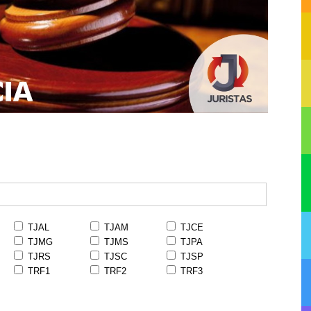
TJAL
TJAM
TJCE
TJMG
TJMS
TJPA
TJRS
TJSC
TJSP
TRF1
TRF2
TRF3