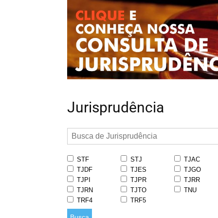
Jurisprudência
STF
STJ
TJAC
TJDF
TJES
TJGO
TJPI
TJPR
TJRR
TJRN
TJTO
TNU
TRF4
TRF5
Busca