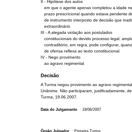
II - Hipótese dos autos

   em que o agente apenas completou a idade necessária à redução do

   prazo prescricional quando estava pendente de julgamento agravo

   de instrumento interposto de decisão que inadmitiu recurso

   extraordinário.

III - A alegada violação aos postulados

   constitucionais do devido processo legal, ampla defesa e

   contraditório, em regra, pode configurar, quando muito, situação

   de ofensa reflexa ao texto constitucional.

IV - Nego provimento

   ao agravo regimental.
Decisão
A Turma negou provimento ao agravo regimental 
Unânime. Não participaram, justificadamente, des
Turma, 19.06.2007.
Data do Julgamento
:
19/06/2007
Órgão Julgador
:
Primeira Turma