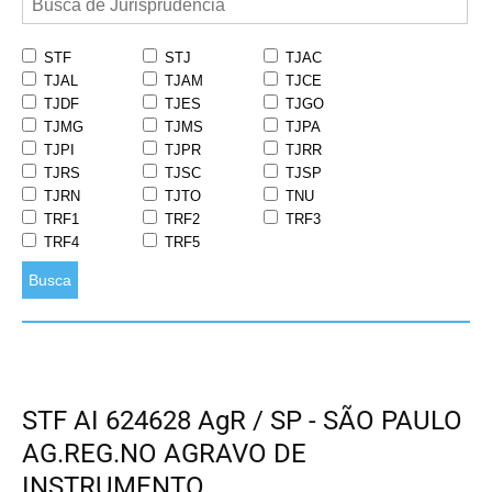
STF
STJ
TJAC
TJAL
TJAM
TJCE
TJDF
TJES
TJGO
TJMG
TJMS
TJPA
TJPI
TJPR
TJRR
TJRS
TJSC
TJSP
TJRN
TJTO
TNU
TRF1
TRF2
TRF3
TRF4
TRF5
Busca
STF AI 624628 AgR / SP - SÃO PAULO
AG.REG.NO AGRAVO DE
INSTRUMENTO