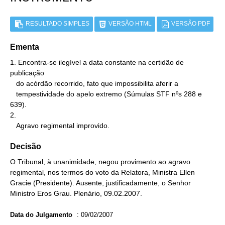
RESULTADO SIMPLES
VERSÃO HTML
VERSÃO PDF
Ementa
1. Encontra-se ilegível a data constante na certidão de 
publicação

   do acórdão recorrido, fato que impossibilita aferir a

   tempestividade do apelo extremo (Súmulas STF nºs 288 e 
639).

2.

   Agravo regimental improvido.
Decisão
O Tribunal, à unanimidade, negou provimento ao agravo
regimental, nos termos do voto da Relatora, Ministra Ellen
Gracie (Presidente). Ausente, justificadamente, o Senhor
Ministro Eros Grau. Plenário, 09.02.2007.
Data do Julgamento
:
09/02/2007