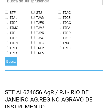
STF
STJ
TJAC
TJAL
TJAM
TJCE
TJDF
TJES
TJGO
TJMG
TJMS
TJPA
TJPI
TJPR
TJRR
TJRS
TJSC
TJSP
TJRN
TJTO
TNU
TRF1
TRF2
TRF3
TRF4
TRF5
Busca
STF AI 624656 AgR / RJ - RIO DE
JANEIRO AG.REG.NO AGRAVO DE
INSTRUMENTO