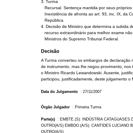
3. Turma

   Recursal. Sentença mantida por seus próprios fundamentos.

   Inexistência de afronta ao art. 93, inc. IX, da Constituição da

   República.

4. Decisão de Ministro que determina a subida de
   recurso extraordinário para melhor exame não vincula outros

   Ministros do Supremo Tribunal Federal.
Decisão
A Turma converteu os embargos de declaração n
de instrumento, mas lhe negou provimento, nos 
o Ministro Ricardo Lewandowski. Ausente, justifi
participou, justificadamente, deste julgamento o 
Data do Julgamento
:
27/11/2007
Órgão Julgador
:
Primeira Turma
Parte(s)
:
EMBTE.(S): INDÚSTRIA CATAGUASES D
OUTRO(A/S) EMBDO.(A/S): CANTIDES LUCIANO
OUTRO(A/S)