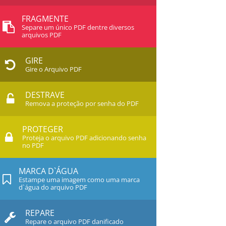
FRAGMENTE
Separe um único PDF dentre diversos
arquivos PDF
GIRE
Gire o Arquivo PDF
DESTRAVE
Remova a proteção por senha do PDF
PROTEGER
Proteja o arquivo PDF adicionando senha
no PDF
MARCA D`ÁGUA
Estampe uma imagem como uma marca
d`água do arquivo PDF
REPARE
Repare o arquivo PDF danificado