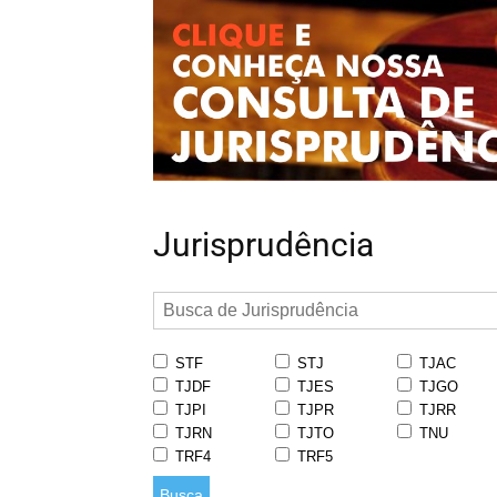
Jurisprudência
STF
STJ
TJAC
TJDF
TJES
TJGO
TJPI
TJPR
TJRR
TJRN
TJTO
TNU
TRF4
TRF5
Busca