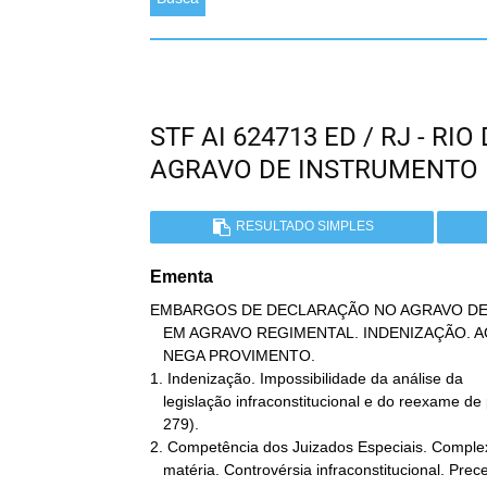
STF AI 624713 ED / RJ - R
AGRAVO DE INSTRUMENTO
RESULTADO SIMPLES
Ementa
EMBARGOS DE DECLARAÇÃO NO AGRAVO DE
   EM AGRAVO REGIMENTAL. INDENIZAÇÃO. AGRAVO REGIMENTAL AO QUAL SE

   NEGA PROVIMENTO.

1. Indenização. Impossibilidade da análise da

   legislação infraconstitucional e do reexame de provas (Súmula

   279).

2. Competência dos Juizados Especiais. Complex
   matéria. Controvérsia infraconstitucional. Precedentes.
