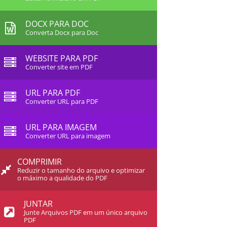
DOCX PARA DOC
Converta Docx para Doc
WEBSITE PARA PDF
Converter site em PDF
URL PARA PDF
Converter URL para PDF
URL PARA IMAGEM
Converter URL para imagem
COMPRIMIR
Reduzir o tamanho do arquivo e optimizar
o máximo a qualidade do PDF
JUNTAR
Junte Arquivos PDF em um único arquivo
PDF