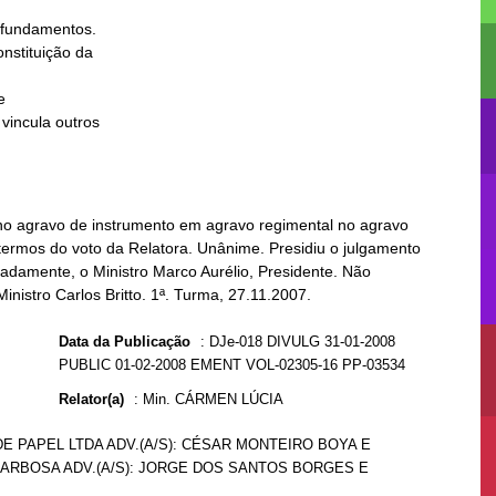


o agravo de instrumento em agravo regimental no agravo
termos do voto da Relatora. Unânime. Presidiu o julgamento
cadamente, o Ministro Marco Aurélio, Presidente. Não
Ministro Carlos Britto. 1ª. Turma, 27.11.2007.
Data da Publicação
:
DJe-018 DIVULG 31-01-2008
PUBLIC 01-02-2008 EMENT VOL-02305-16 PP-03534
Relator(a)
:
Min. CÁRMEN LÚCIA
E PAPEL LTDA ADV.(A/S): CÉSAR MONTEIRO BOYA E
 BARBOSA ADV.(A/S): JORGE DOS SANTOS BORGES E