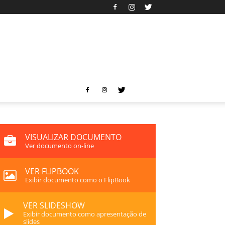
VISUALIZAR DOCUMENTO
Ver documento on-line
VER FLIPBOOK
Exibir documento como o FlipBook
VER SLIDESHOW
Exibir documento como apresentação de
slides