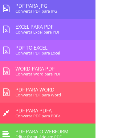
PDF PARA JPG
Converta PDF para JPG
EXCEL PARA PDF
Converta Excel para PDF
PDF TO EXCEL
Converta PDF para Excel
WORD PARA PDF
Converta Word para PDF
PDF PARA WORD
Converta PDF para Word
PDF PARA PDFA
Converta PDF para PDFa
PDF PARA O WEBFORM
Editar formulário em PDF