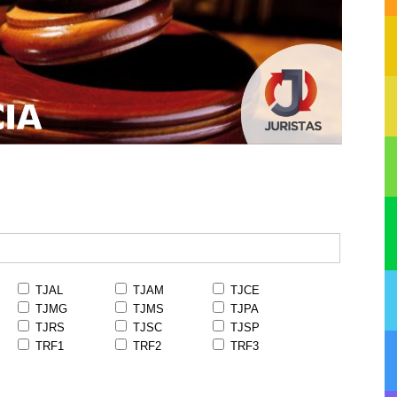
TJAL
TJAM
TJCE
TJMG
TJMS
TJPA
TJRS
TJSC
TJSP
TRF1
TRF2
TRF3