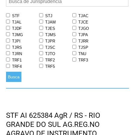
STF
STJ
TJAC
TJAL
TJAM
TJCE
TJDF
TJES
TJGO
TJMG
TJMS
TJPA
TJPI
TJPR
TJRR
TJRS
TJSC
TJSP
TJRN
TJTO
TNU
TRF1
TRF2
TRF3
TRF4
TRF5
Busca
STF AI 625384 AgR / RS - RIO
GRANDE DO SUL AG.REG.NO
AGRAVO DE INSTRUMENTO