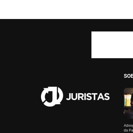
SO
Advog
da Pa