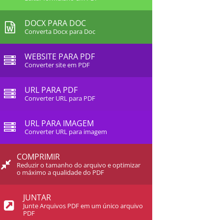
DOCX PARA DOC
Converta Docx para Doc
WEBSITE PARA PDF
Converter site em PDF
URL PARA PDF
Converter URL para PDF
URL PARA IMAGEM
Converter URL para imagem
COMPRIMIR
Reduzir o tamanho do arquivo e optimizar
o máximo a qualidade do PDF
JUNTAR
Junte Arquivos PDF em um único arquivo
PDF