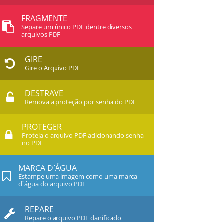
FRAGMENTE
Separe um único PDF dentre diversos
arquivos PDF
GIRE
Gire o Arquivo PDF
DESTRAVE
Remova a proteção por senha do PDF
PROTEGER
Proteja o arquivo PDF adicionando senha
no PDF
MARCA D`ÁGUA
Estampe uma imagem como uma marca
d`água do arquivo PDF
REPARE
Repare o arquivo PDF danificado