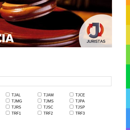
TJAL
TJAM
TJCE
TJMG
TJMS
TJPA
TJRS
TJSC
TJSP
TRF1
TRF2
TRF3