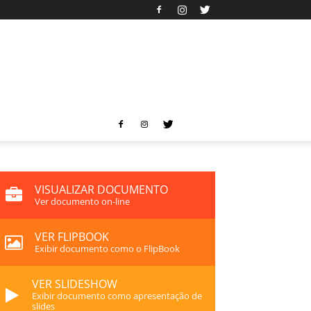
VISUALIZAR DOCUMENTO
Ver documento on-line
VER FLIPBOOK
Exibir documento como o FlipBook
VER SLIDESHOW
Exibir documento como apresentação de
slides