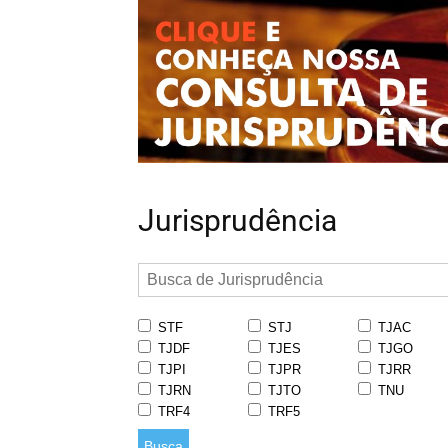
Jurisprudência
STF
STJ
TJAC
TJDF
TJES
TJGO
TJPI
TJPR
TJRR
TJRN
TJTO
TNU
TRF4
TRF5
Busca