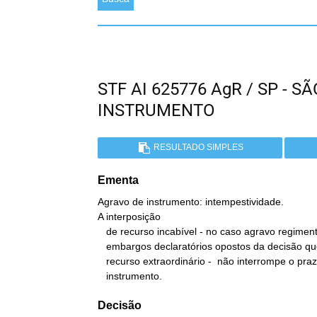
STF AI 625776 AgR / SP - 
INSTRUMENTO
RESULTADO SIMPLES
Ementa
Agravo de instrumento: intempestividade.

A interposição

   de recurso incabível - no caso agravo regimental interposto após

   embargos declaratórios opostos da decisão que indeferiu o

   recurso extraordinário -  não interrompe o prazo para o agravo de

   instrumento.
Decisão