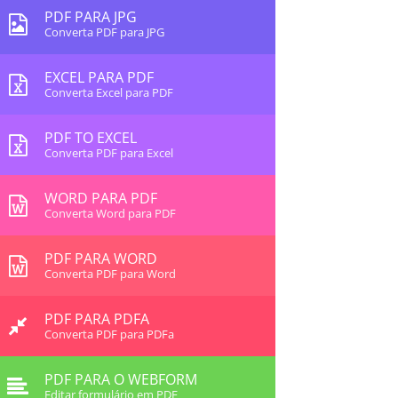
PDF PARA JPG
Converta PDF para JPG
EXCEL PARA PDF
Converta Excel para PDF
PDF TO EXCEL
Converta PDF para Excel
WORD PARA PDF
Converta Word para PDF
PDF PARA WORD
Converta PDF para Word
PDF PARA PDFA
Converta PDF para PDFa
PDF PARA O WEBFORM
Editar formulário em PDF