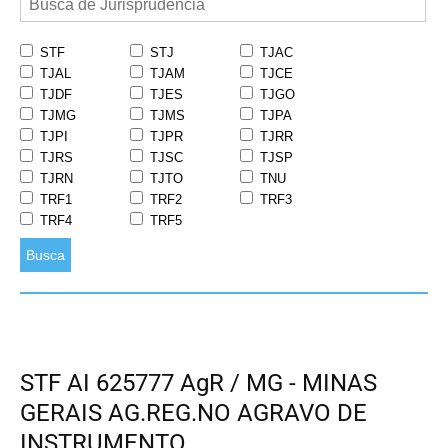
STF
STJ
TJAC
TJAL
TJAM
TJCE
TJDF
TJES
TJGO
TJMG
TJMS
TJPA
TJPI
TJPR
TJRR
TJRS
TJSC
TJSP
TJRN
TJTO
TNU
TRF1
TRF2
TRF3
TRF4
TRF5
Busca
STF AI 625777 AgR / MG - MINAS
GERAIS AG.REG.NO AGRAVO DE
INSTRUMENTO