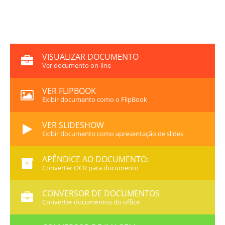
VISUALIZAR DOCUMENTO
Ver documento on-line
VER FLIPBOOK
Exibir documento como o FlipBook
VER SLIDESHOW
Exibir documento como apresentação de slides
APÊNDICE AO DOCUMENTO:
Converter OCR para documento
CONVERSOR DE DOCUMENTOS
Converter documentos do office