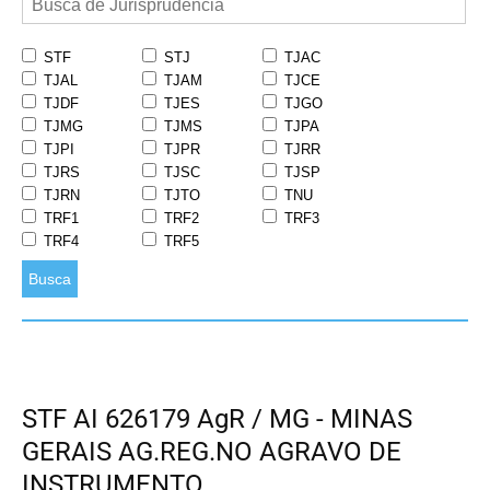
STF
STJ
TJAC
TJAL
TJAM
TJCE
TJDF
TJES
TJGO
TJMG
TJMS
TJPA
TJPI
TJPR
TJRR
TJRS
TJSC
TJSP
TJRN
TJTO
TNU
TRF1
TRF2
TRF3
TRF4
TRF5
Busca
STF AI 626179 AgR / MG - MINAS
GERAIS AG.REG.NO AGRAVO DE
INSTRUMENTO