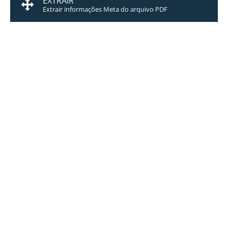
EXTRAIR
Extrair informações Meta do arquivo PDF