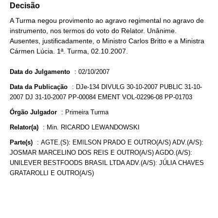
Decisão
A Turma negou provimento ao agravo regimental no agravo de
instrumento, nos termos do voto do Relator. Unânime.
Ausentes, justificadamente, o Ministro Carlos Britto e a Ministra
Cármen Lúcia. 1ª. Turma, 02.10.2007.
Data do Julgamento
:
02/10/2007
Data da Publicação
:
DJe-134 DIVULG 30-10-2007 PUBLIC 31-10-
2007 DJ 31-10-2007 PP-00084 EMENT VOL-02296-08 PP-01703
Órgão Julgador
:
Primeira Turma
Relator(a)
:
Min. RICARDO LEWANDOWSKI
Parte(s)
:
AGTE.(S): EMILSON PRADO E OUTRO(A/S) ADV.(A/S):
JOSMAR MARCELINO DOS REIS E OUTRO(A/S) AGDO.(A/S):
UNILEVER BESTFOODS BRASIL LTDA ADV.(A/S): JÚLIA CHAVES
GRATAROLLI E OUTRO(A/S)