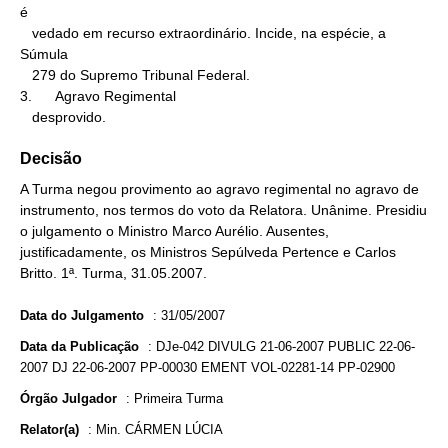
é

   vedado em recurso extraordinário. Incide, na espécie, a 
Súmula

   279 do Supremo Tribunal Federal.

3.      Agravo Regimental

   desprovido.
Decisão
A Turma negou provimento ao agravo regimental no agravo de
instrumento, nos termos do voto da Relatora. Unânime. Presidiu
o julgamento o Ministro Marco Aurélio. Ausentes,
justificadamente, os Ministros Sepúlveda Pertence e Carlos
Britto. 1ª. Turma, 31.05.2007.
Data do Julgamento
:
31/05/2007
Data da Publicação
:
DJe-042 DIVULG 21-06-2007 PUBLIC 22-06-
2007 DJ 22-06-2007 PP-00030 EMENT VOL-02281-14 PP-02900
Órgão Julgador
:
Primeira Turma
Relator(a)
:
Min. CÁRMEN LÚCIA