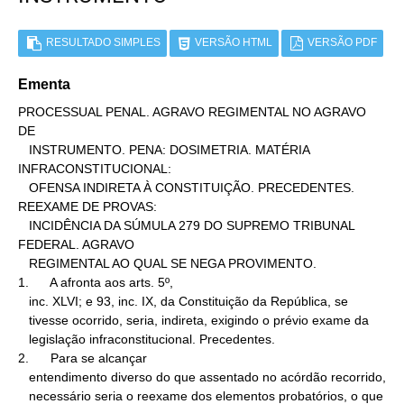
RESULTADO SIMPLES
VERSÃO HTML
VERSÃO PDF
Ementa
PROCESSUAL PENAL. AGRAVO REGIMENTAL NO AGRAVO 
DE

   INSTRUMENTO. PENA: DOSIMETRIA. MATÉRIA 
INFRACONSTITUCIONAL:

   OFENSA INDIRETA À CONSTITUIÇÃO. PRECEDENTES. 
REEXAME DE PROVAS:

   INCIDÊNCIA DA SÚMULA 279 DO SUPREMO TRIBUNAL 
FEDERAL. AGRAVO

   REGIMENTAL AO QUAL SE NEGA PROVIMENTO.

1.      A afronta aos arts. 5º,

   inc. XLVI; e 93, inc. IX, da Constituição da República, se

   tivesse ocorrido, seria, indireta, exigindo o prévio exame da

   legislação infraconstitucional. Precedentes.

2.      Para se alcançar

   entendimento diverso do que assentado no acórdão recorrido,

   necessário seria o reexame dos elementos probatórios, o que 