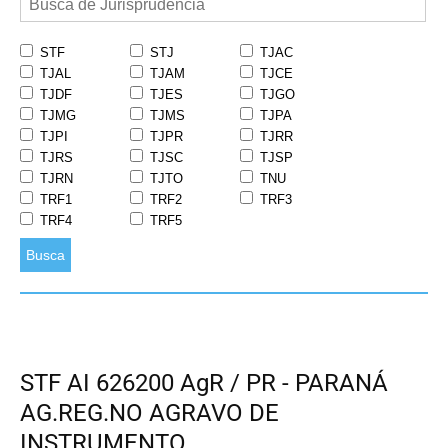
STF
STJ
TJAC
TJAL
TJAM
TJCE
TJDF
TJES
TJGO
TJMG
TJMS
TJPA
TJPI
TJPR
TJRR
TJRS
TJSC
TJSP
TJRN
TJTO
TNU
TRF1
TRF2
TRF3
TRF4
TRF5
Busca
STF AI 626200 AgR / PR - PARANÁ
AG.REG.NO AGRAVO DE
INSTRUMENTO