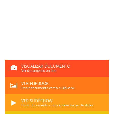
VISUALIZAR DOCUMENTO
Ver documento on-line
VER FLIPBOOK
Exibir documento como o FlipBook
VER SLIDESHOW
Exibir documento como apresentação de slides