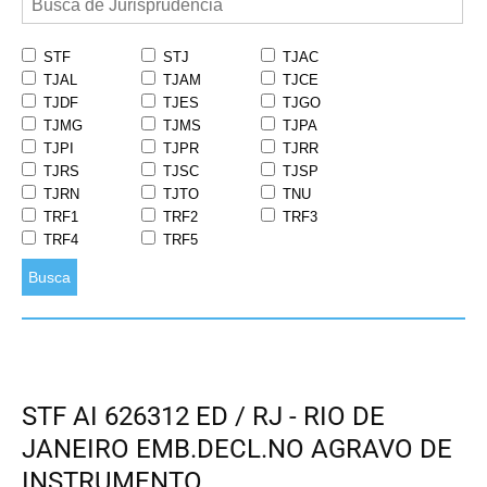
STF
STJ
TJAC
TJAL
TJAM
TJCE
TJDF
TJES
TJGO
TJMG
TJMS
TJPA
TJPI
TJPR
TJRR
TJRS
TJSC
TJSP
TJRN
TJTO
TNU
TRF1
TRF2
TRF3
TRF4
TRF5
Busca
STF AI 626312 ED / RJ - RIO DE
JANEIRO EMB.DECL.NO AGRAVO DE
INSTRUMENTO