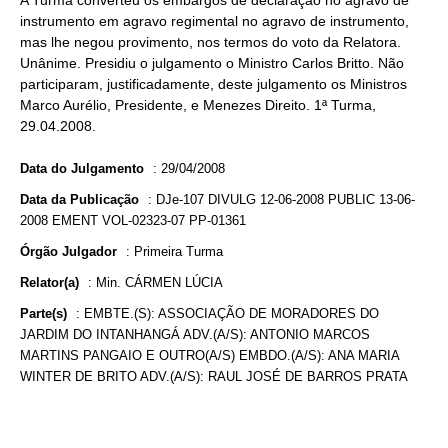
A Turma converteu os embargos de declaração no agravo de
instrumento em agravo regimental no agravo de instrumento,
mas lhe negou provimento, nos termos do voto da Relatora.
Unânime. Presidiu o julgamento o Ministro Carlos Britto. Não
participaram, justificadamente, deste julgamento os Ministros
Marco Aurélio, Presidente, e Menezes Direito. 1ª Turma,
29.04.2008.
Data do Julgamento
:
29/04/2008
Data da Publicação
:
DJe-107 DIVULG 12-06-2008 PUBLIC 13-06-
2008 EMENT VOL-02323-07 PP-01361
Órgão Julgador
:
Primeira Turma
Relator(a)
:
Min. CÁRMEN LÚCIA
Parte(s)
:
EMBTE.(S): ASSOCIAÇÃO DE MORADORES DO
JARDIM DO INTANHANGÁ ADV.(A/S): ANTONIO MARCOS
MARTINS PANGAIO E OUTRO(A/S) EMBDO.(A/S): ANA MARIA
WINTER DE BRITO ADV.(A/S): RAUL JOSÉ DE BARROS PRATA