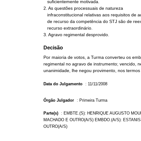
   suficientemente motivada.

2. As questões processuais de natureza

   infraconstitucional relativas aos requisitos de admissibilidade

   de recurso da competência do STJ são de reexame inviável no

   recurso extraordinário.

3. Agravo regimental desprovido.
Decisão
Por maioria de votos, a Turma converteu os em
regimental no agravo de instrumento; vencido, ne
unanimidade, lhe negou provimento, nos termos d
Data do Julgamento
:
11/11/2008
Órgão Julgador
:
Primeira Turma
Parte(s)
:
EMBTE.(S): HENRIQUE AUGUSTO MOURÃ
MACHADO E OUTRO(A/S) EMBDO.(A/S): ESTANIS
OUTRO(A/S)