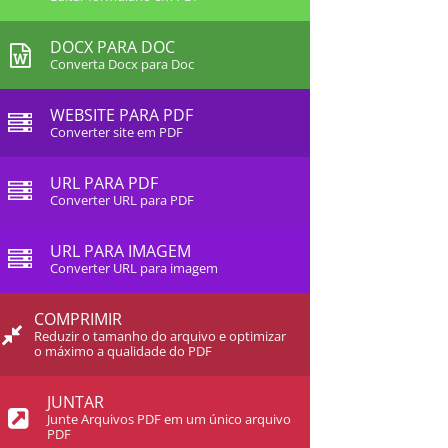
DOCX PARA DOC
Converta Docx para Doc
WEBSITE PARA PDF
Converter site em PDF
URL PARA PDF
Converter URL para PDF
URL PARA IMAGEM
Converter URL para imagem
COMPRIMIR
Reduzir o tamanho do arquivo e optimizar
o máximo a qualidade do PDF
JUNTAR
Junte Arquivos PDF em um único arquivo
PDF