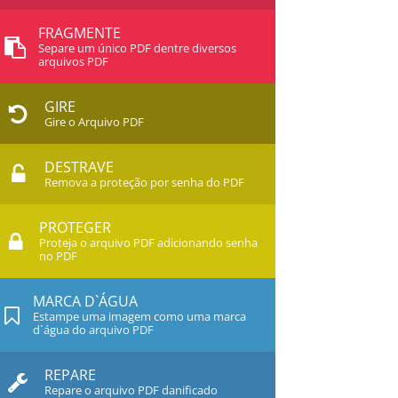
FRAGMENTE
Separe um único PDF dentre diversos
arquivos PDF
GIRE
Gire o Arquivo PDF
DESTRAVE
Remova a proteção por senha do PDF
PROTEGER
Proteja o arquivo PDF adicionando senha
no PDF
MARCA D`ÁGUA
Estampe uma imagem como uma marca
d`água do arquivo PDF
REPARE
Repare o arquivo PDF danificado