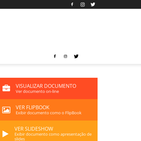
VISUALIZAR DOCUMENTO
Ver documento on-line
VER FLIPBOOK
Exibir documento como o FlipBook
VER SLIDESHOW
Exibir documento como apresentação de
slides