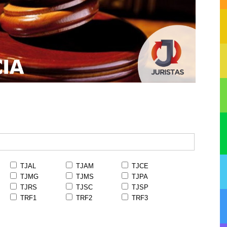
TJAL
TJAM
TJCE
TJMG
TJMS
TJPA
TJRS
TJSC
TJSP
TRF1
TRF2
TRF3