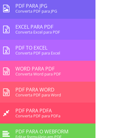
PDF PARA JPG
Converta PDF para JPG
EXCEL PARA PDF
Converta Excel para PDF
PDF TO EXCEL
Converta PDF para Excel
WORD PARA PDF
Converta Word para PDF
PDF PARA WORD
Converta PDF para Word
PDF PARA PDFA
Converta PDF para PDFa
PDF PARA O WEBFORM
Editar formulário em PDF