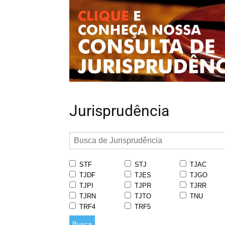
Jurisprudência
STF
STJ
TJAC
TJDF
TJES
TJGO
TJPI
TJPR
TJRR
TJRN
TJTO
TNU
TRF4
TRF5
Busca