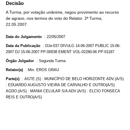
Decisão
A Turma, por votação unânime, negou provimento ao recurso
de agravo, nos termos do voto do Relator. 2ª Turma,
22.05.2007.
Data do Julgamento
:
22/05/2007
Data da Publicação
:
DJe-037 DIVULG 14-06-2007 PUBLIC 15-06-
2007 DJ 15-06-2007 PP-00038 EMENT VOL-02280-06 PP-01187
Órgão Julgador
:
Segunda Turma
Relator(a)
:
Min. EROS GRAU
Parte(s)
:
AGTE.(S) : MUNICÍPIO DE BELO HORIZONTE ADV.(A/S)
: EDUARDO AUGUSTO VIEIRA DE CARVALHO E OUTRO(A/S)
AGDO.(A/S) : MANIA CELULAR S/A ADV.(A/S) : ELCIO FONSECA
REIS E OUTRO(A/S)