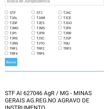
STF
STJ
TJAC
TJAL
TJAM
TJCE
TJDF
TJES
TJGO
TJMG
TJMS
TJPA
TJPI
TJPR
TJRR
TJRS
TJSC
TJSP
TJRN
TJTO
TNU
TRF1
TRF2
TRF3
TRF4
TRF5
Busca
STF AI 627046 AgR / MG - MINAS
GERAIS AG.REG.NO AGRAVO DE
INSTRUMENTO