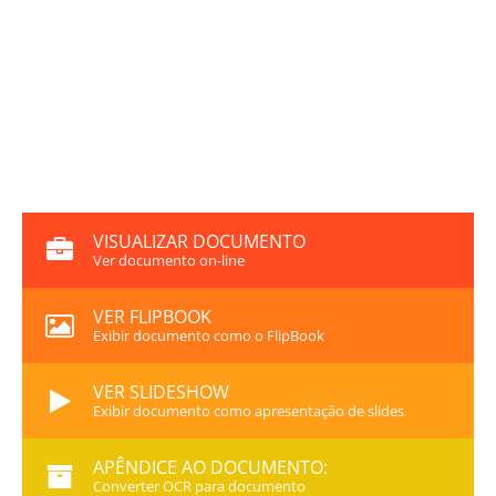
VISUALIZAR DOCUMENTO
Ver documento on-line
VER FLIPBOOK
Exibir documento como o FlipBook
VER SLIDESHOW
Exibir documento como apresentação de slides
APÊNDICE AO DOCUMENTO:
Converter OCR para documento