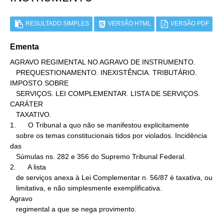
RESULTADO SIMPLES
VERSÃO HTML
VERSÃO PDF
Ementa
AGRAVO REGIMENTAL NO AGRAVO DE INSTRUMENTO.

   PREQUESTIONAMENTO. INEXISTÊNCIA. TRIBUTÁRIO. 
IMPOSTO SOBRE

   SERVIÇOS. LEI COMPLEMENTAR. LISTA DE SERVIÇOS. 
CARÁTER

   TAXATIVO.

1.      O Tribunal a quo não se manifestou explicitamente

   sobre os temas constitucionais tidos por violados. Incidência 
das

   Súmulas ns. 282 e 356 do Supremo Tribunal Federal.

2.      A lista

   de serviços anexa à Lei Complementar n. 56/87 é taxativa, ou

   limitativa, e não simplesmente exemplificativa.

Agravo

   regimental a que se nega provimento.