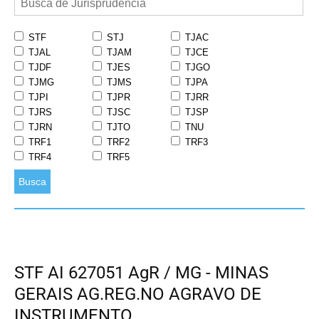
STF
STJ
TJAC
TJAL
TJAM
TJCE
TJDF
TJES
TJGO
TJMG
TJMS
TJPA
TJPI
TJPR
TJRR
TJRS
TJSC
TJSP
TJRN
TJTO
TNU
TRF1
TRF2
TRF3
TRF4
TRF5
Busca
STF AI 627051 AgR / MG - MINAS
GERAIS AG.REG.NO AGRAVO DE
INSTRUMENTO