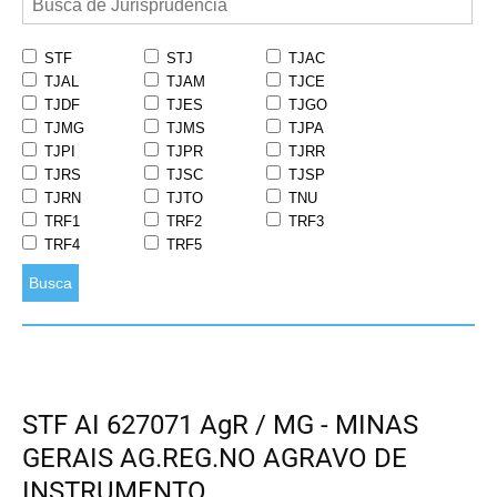
STF
STJ
TJAC
TJAL
TJAM
TJCE
TJDF
TJES
TJGO
TJMG
TJMS
TJPA
TJPI
TJPR
TJRR
TJRS
TJSC
TJSP
TJRN
TJTO
TNU
TRF1
TRF2
TRF3
TRF4
TRF5
Busca
STF AI 627071 AgR / MG - MINAS
GERAIS AG.REG.NO AGRAVO DE
INSTRUMENTO