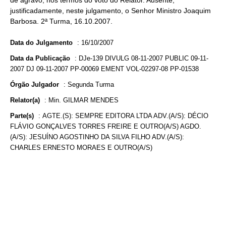
de agravo, nos termos do voto do Relator. Ausente,
justificadamente, neste julgamento, o Senhor Ministro Joaquim
Barbosa. 2ª Turma, 16.10.2007.
Data do Julgamento
:
16/10/2007
Data da Publicação
:
DJe-139 DIVULG 08-11-2007 PUBLIC 09-11-
2007 DJ 09-11-2007 PP-00069 EMENT VOL-02297-08 PP-01538
Órgão Julgador
:
Segunda Turma
Relator(a)
:
Min. GILMAR MENDES
Parte(s)
:
AGTE.(S): SEMPRE EDITORA LTDA ADV.(A/S): DÉCIO
FLÁVIO GONÇALVES TORRES FREIRE E OUTRO(A/S) AGDO.
(A/S): JESUÍNO AGOSTINHO DA SILVA FILHO ADV.(A/S):
CHARLES ERNESTO MORAES E OUTRO(A/S)