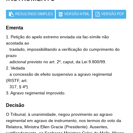
RESULTADO SIMPLES
VERSÃO HTML
VERSÃO PDF
Ementa
1. Petição do apelo extremo enviada via fac-símile não 
acostada ao

   traslado, impossibilitando a verificação do cumprimento do 
prazo

   adicional previsto no art. 2º, caput, da Lei 9.800/99.

2. Vedada

   a concessão de efeito suspensivo a agravo regimental 
(RISTF, art.

   317, § 4º).

3. Agravo regimental improvido.
Decisão
O Tribunal, à unanimidade, negou provimento ao agravo
regimental em agravo de instrumento, nos termos do voto da
Relatora, Ministra Ellen Gracie (Presidente). Ausentes,