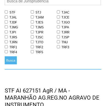
STF
STJ
TJAC
TJAL
TJAM
TJCE
TJDF
TJES
TJGO
TJMG
TJMS
TJPA
TJPI
TJPR
TJRR
TJRS
TJSC
TJSP
TJRN
TJTO
TNU
TRF1
TRF2
TRF3
TRF4
TRF5
Busca
STF AI 627151 AgR / MA -
MARANHÃO AG.REG.NO AGRAVO DE
INSTRUMENTO