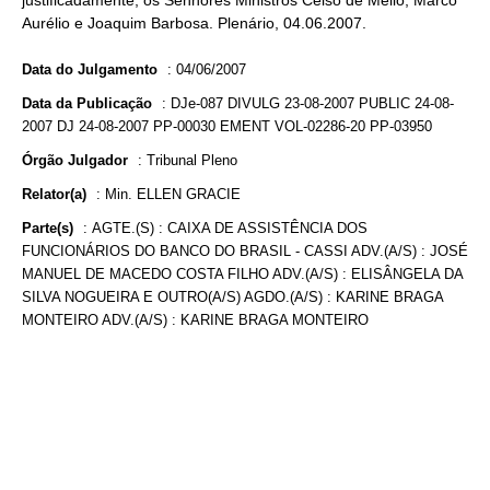
justificadamente, os Senhores Ministros Celso de Mello, Marco
Aurélio e Joaquim Barbosa. Plenário, 04.06.2007.
Data do Julgamento
:
04/06/2007
Data da Publicação
:
DJe-087 DIVULG 23-08-2007 PUBLIC 24-08-
2007 DJ 24-08-2007 PP-00030 EMENT VOL-02286-20 PP-03950
Órgão Julgador
:
Tribunal Pleno
Relator(a)
:
Min. ELLEN GRACIE
Parte(s)
:
AGTE.(S) : CAIXA DE ASSISTÊNCIA DOS
FUNCIONÁRIOS DO BANCO DO BRASIL - CASSI ADV.(A/S) : JOSÉ
MANUEL DE MACEDO COSTA FILHO ADV.(A/S) : ELISÂNGELA DA
SILVA NOGUEIRA E OUTRO(A/S) AGDO.(A/S) : KARINE BRAGA
MONTEIRO ADV.(A/S) : KARINE BRAGA MONTEIRO