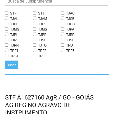
STF
STJ
TJAC
TJAL
TJAM
TJCE
TJDF
TJES
TJGO
TJMG
TJMS
TJPA
TJPI
TJPR
TJRR
TJRS
TJSC
TJSP
TJRN
TJTO
TNU
TRF1
TRF2
TRF3
TRF4
TRF5
Busca
STF AI 627160 AgR / GO - GOIÁS
AG.REG.NO AGRAVO DE
INSTRUMENTO