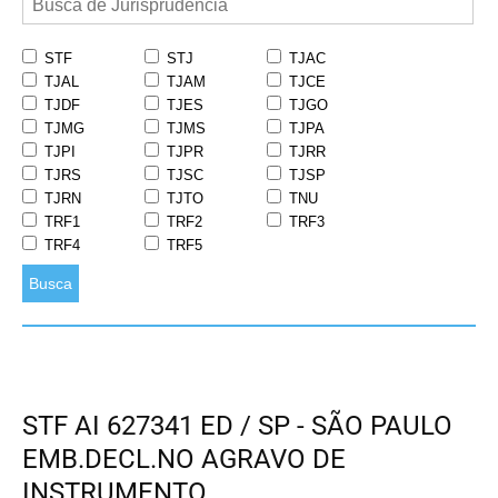
STF
STJ
TJAC
TJAL
TJAM
TJCE
TJDF
TJES
TJGO
TJMG
TJMS
TJPA
TJPI
TJPR
TJRR
TJRS
TJSC
TJSP
TJRN
TJTO
TNU
TRF1
TRF2
TRF3
TRF4
TRF5
Busca
STF AI 627341 ED / SP - SÃO PAULO
EMB.DECL.NO AGRAVO DE
INSTRUMENTO