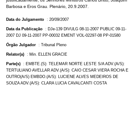
justificadamente, os Senhores Ministros Carlos Britto, Joaquim
Barbosa e Eros Grau. Plenário, 20.9.2007.
Data do Julgamento
:
20/09/2007
Data da Publicação
:
DJe-139 DIVULG 08-11-2007 PUBLIC 09-11-
2007 DJ 09-11-2007 PP-00032 EMENT VOL-02297-08 PP-01580
Órgão Julgador
:
Tribunal Pleno
Relator(a)
:
Min. ELLEN GRACIE
Parte(s)
:
EMBTE.(S): TELEMAR NORTE LESTE S/A ADV.(A/S):
TERTULIANO AVELLAR ADV.(A/S): CAIO CESAR VIERA ROCHA E
OUTRO(A/S) EMBDO.(A/S): LUCIENE ALVES MEDEIROS DE
SOUZA ADV.(A/S): CLARA LUCIA CAVALCANTI COSTA