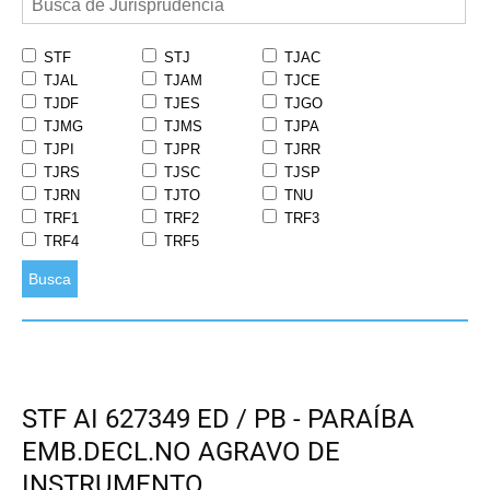
STF
STJ
TJAC
TJAL
TJAM
TJCE
TJDF
TJES
TJGO
TJMG
TJMS
TJPA
TJPI
TJPR
TJRR
TJRS
TJSC
TJSP
TJRN
TJTO
TNU
TRF1
TRF2
TRF3
TRF4
TRF5
Busca
STF AI 627349 ED / PB - PARAÍBA
EMB.DECL.NO AGRAVO DE
INSTRUMENTO