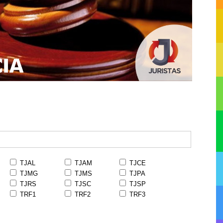
TJAL
TJAM
TJCE
TJMG
TJMS
TJPA
TJRS
TJSC
TJSP
TRF1
TRF2
TRF3