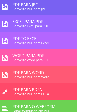
PDF PARA JPG
Converta PDF para JPG
EXCEL PARA PDF
Converta Excel para PDF
PDF TO EXCEL
Converta PDF para Excel
WORD PARA PDF
Converta Word para PDF
PDF PARA WORD
Converta PDF para Word
PDF PARA PDFA
Converta PDF para PDFa
PDF PARA O WEBFORM
Editar formulário em PDF