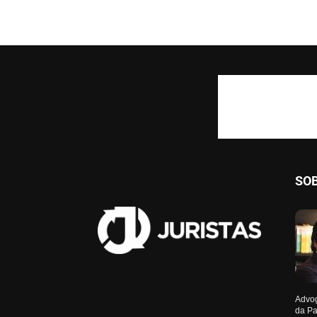
SO
Advog
da Pa