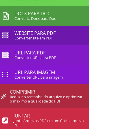
DOCX PARA DOC
Converta Docx para Doc
WEBSITE PARA PDF
Converter site em PDF
URL PARA PDF
Converter URL para PDF
URL PARA IMAGEM
Converter URL para imagem
COMPRIMIR
Reduzir o tamanho do arquivo e optimizar
o máximo a qualidade do PDF
JUNTAR
Junte Arquivos PDF em um único arquivo
PDF