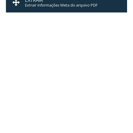
EXTRAIR
Extrair informações Meta do arquivo PDF