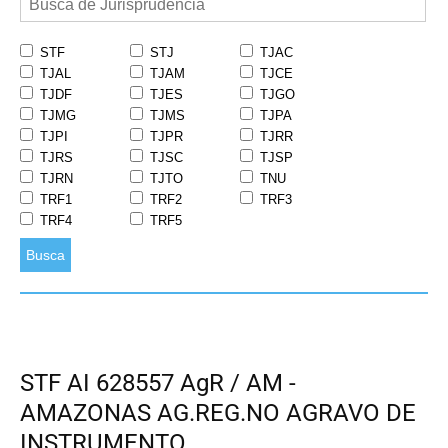
STF
STJ
TJAC
TJAL
TJAM
TJCE
TJDF
TJES
TJGO
TJMG
TJMS
TJPA
TJPI
TJPR
TJRR
TJRS
TJSC
TJSP
TJRN
TJTO
TNU
TRF1
TRF2
TRF3
TRF4
TRF5
Busca
STF AI 628557 AgR / AM -
AMAZONAS AG.REG.NO AGRAVO DE
INSTRUMENTO