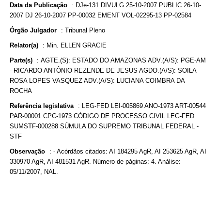
Data da Publicação
:
DJe-131 DIVULG 25-10-2007 PUBLIC 26-10-
2007 DJ 26-10-2007 PP-00032 EMENT VOL-02295-13 PP-02584
Órgão Julgador
:
Tribunal Pleno
Relator(a)
:
Min. ELLEN GRACIE
Parte(s)
:
AGTE.(S): ESTADO DO AMAZONAS ADV.(A/S): PGE-AM
- RICARDO ANTÔNIO REZENDE DE JESUS AGDO.(A/S): SOILA
ROSA LOPES VASQUEZ ADV.(A/S): LUCIANA COIMBRA DA
ROCHA
Referência legislativa
:
LEG-FED LEI-005869 ANO-1973 ART-00544
PAR-00001 CPC-1973 CÓDIGO DE PROCESSO CIVIL LEG-FED
SUMSTF-000288 SÚMULA DO SUPREMO TRIBUNAL FEDERAL -
STF
Observação
:
- Acórdãos citados: AI 184295 AgR, AI 253625 AgR, AI
330970 AgR, AI 481531 AgR. Número de páginas: 4. Análise:
05/11/2007, NAL.