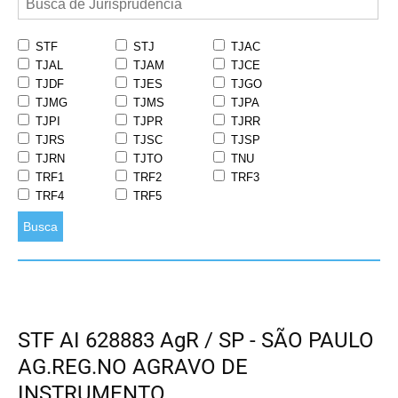
STF
STJ
TJAC
TJAL
TJAM
TJCE
TJDF
TJES
TJGO
TJMG
TJMS
TJPA
TJPI
TJPR
TJRR
TJRS
TJSC
TJSP
TJRN
TJTO
TNU
TRF1
TRF2
TRF3
TRF4
TRF5
Busca
STF AI 628883 AgR / SP - SÃO PAULO
AG.REG.NO AGRAVO DE
INSTRUMENTO