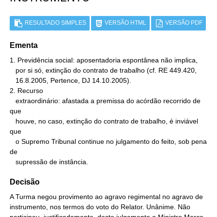
RESULTADO SIMPLES
VERSÃO HTML
VERSÃO PDF
Ementa
1. Previdência social: aposentadoria espontânea não implica,

   por si só, extinção do contrato de trabalho (cf. RE 449.420,

   16.8.2005, Pertence, DJ 14.10.2005).

2. Recurso

   extraordinário: afastada a premissa do acórdão recorrido de 
que

   houve, no caso, extinção do contrato de trabalho, é inviável 
que

   o Supremo Tribunal continue no julgamento do feito, sob pena 
de

   supressão de instância.
Decisão
A Turma negou provimento ao agravo regimental no agravo de
instrumento, nos termos do voto do Relator. Unânime. Não