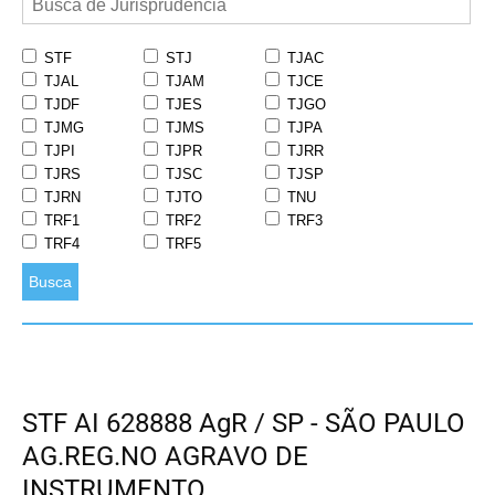
STF
STJ
TJAC
TJAL
TJAM
TJCE
TJDF
TJES
TJGO
TJMG
TJMS
TJPA
TJPI
TJPR
TJRR
TJRS
TJSC
TJSP
TJRN
TJTO
TNU
TRF1
TRF2
TRF3
TRF4
TRF5
Busca
STF AI 628888 AgR / SP - SÃO PAULO
AG.REG.NO AGRAVO DE
INSTRUMENTO