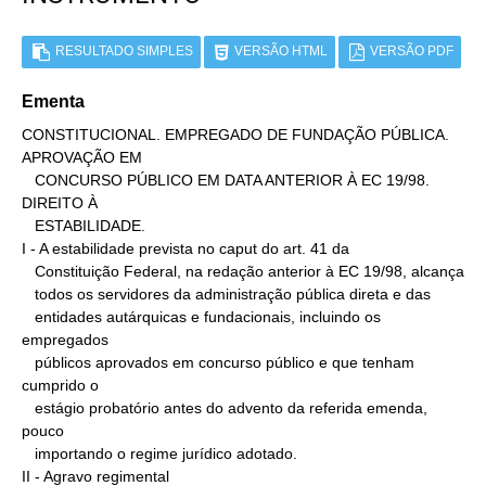
RESULTADO SIMPLES
VERSÃO HTML
VERSÃO PDF
Ementa
CONSTITUCIONAL. EMPREGADO DE FUNDAÇÃO PÚBLICA. 
APROVAÇÃO EM

   CONCURSO PÚBLICO EM DATA ANTERIOR À EC 19/98. 
DIREITO À

   ESTABILIDADE.

I - A estabilidade prevista no caput do art. 41 da

   Constituição Federal, na redação anterior à EC 19/98, alcança

   todos os servidores da administração pública direta e das

   entidades autárquicas e fundacionais, incluindo os 
empregados

   públicos aprovados em concurso público e que tenham 
cumprido o

   estágio probatório antes do advento da referida emenda, 
pouco

   importando o regime jurídico adotado.

II - Agravo regimental
