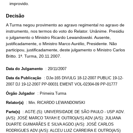
   improvido.
Decisão
A Turma negou provimento ao agravo regimental no agravo de
instrumento, nos termos do voto do Relator. Unânime. Presidiu
o julgamento o Ministro Ricardo Lewandowski. Ausente,
justificadamente, o Ministro Marco Aurélio, Presidente. Não
participou, justificadamente, deste julgamento o Ministro Carlos
Britto. 1ª. Turma, 20.11.2007.
Data do Julgamento
:
20/11/2007
Data da Publicação
:
DJe-165 DIVULG 18-12-2007 PUBLIC 19-12-
2007 DJ 19-12-2007 PP-00031 EMENT VOL-02304-09 PP-01777
Órgão Julgador
:
Primeira Turma
Relator(a)
:
Min. RICARDO LEWANDOWSKI
Parte(s)
:
AGTE.(S): UNIVERSIDADE DE SÃO PAULO - USP ADV.
(A/S): JOSÉ MARCO TAYAH E OUTRO(A/S) ADV.(A/S): JULIANA
DUARTE GUIMARÃES E SILVA AGDO.(A/S): JOSÉ CARLOS
RODRIGUES ADV.(A/S): ALCEU LUIZ CARREIRA E OUTRO(A/S)