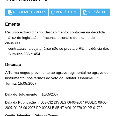
RESULTADO SIMPLES
VERSÃO HTML
VERSÃO PDF
Ementa
Recurso extraordinário: descabimento: controvérsia decidida

   à luz de legislação infraconstitucional e do exame de 
cláusulas

   contratuais, a cuja análise não se presta o RE: incidência das

   Súmulas 636 e 454.
Decisão
A Turma negou provimento ao agravo regimental no agravo de
instrumento, nos termos do voto do Relator. Unânime. 1ª.
Turma, 15.05.2007.
Data do Julgamento
:
15/05/2007
Data da Publicação
:
DJe-032 DIVULG 06-06-2007 PUBLIC 08-06-
2007 DJ 08-06-2007 PP-00033 EMENT VOL-02279-09 PP-01722
Órgão Julgador
:
Primeira Turma