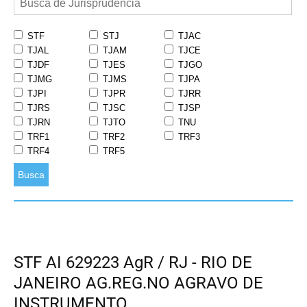
STF
STJ
TJAC
TJAL
TJAM
TJCE
TJDF
TJES
TJGO
TJMG
TJMS
TJPA
TJPI
TJPR
TJRR
TJRS
TJSC
TJSP
TJRN
TJTO
TNU
TRF1
TRF2
TRF3
TRF4
TRF5
Busca
STF AI 629223 AgR / RJ - RIO DE
JANEIRO AG.REG.NO AGRAVO DE
INSTRUMENTO