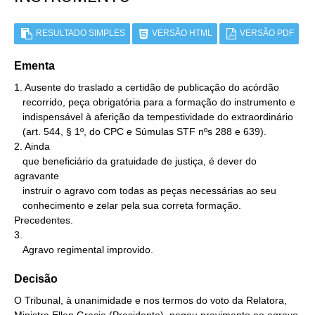
RESULTADO SIMPLES
VERSÃO HTML
VERSÃO PDF
Ementa
1. Ausente do traslado a certidão de publicação do acórdão

   recorrido, peça obrigatória para a formação do instrumento e

   indispensável à aferição da tempestividade do extraordinário

   (art. 544, § 1º, do CPC e Súmulas STF nºs 288 e 639).

2. Ainda

   que beneficiário da gratuidade de justiça, é dever do 
agravante

   instruir o agravo com todas as peças necessárias ao seu

   conhecimento e zelar pela sua correta formação. 
Precedentes.

3.

   Agravo regimental improvido.
Decisão
O Tribunal, à unanimidade e nos termos do voto da Relatora,