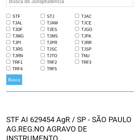
STF
STJ
TJAC
TJAL
TJAM
TJCE
TJDF
TJES
TJGO
TJMG
TJMS
TJPA
TJPI
TJPR
TJRR
TJRS
TJSC
TJSP
TJRN
TJTO
TNU
TRF1
TRF2
TRF3
TRF4
TRF5
Busca
STF AI 629454 AgR / SP - SÃO PAULO
AG.REG.NO AGRAVO DE
INSTRUMENTO