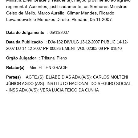
Ministra Ellen Gracie (Presidente), negou provimento ao agravo
regimental. Ausentes, justificadamente, os Senhores Ministros
Celso de Mello, Marco Aurélio, Gilmar Mendes, Ricardo
Lewandowski e Menezes Direito. Plenário, 05.11.2007.
Data do Julgamento
:
05/11/2007
Data da Publicação
:
DJe-162 DIVULG 13-12-2007 PUBLIC 14-12-
2007 DJ 14-12-2007 PP-00026 EMENT VOL-02303-09 PP-01840
Órgão Julgador
:
Tribunal Pleno
Relator(a)
:
Min. ELLEN GRACIE
Parte(s)
:
AGTE.(S): ELIABE DIAS ADV.(A/S): CARLOS MOLTENI
JÚNIOR AGDO.(A/S): INSTITUTO NACIONAL DO SEGURO SOCIAL
- INSS ADV.(A/S): VERA LUCIA FEIGO DA CUNHA