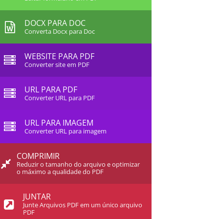
DOCX PARA DOC
Converta Docx para Doc
WEBSITE PARA PDF
Converter site em PDF
URL PARA PDF
Converter URL para PDF
URL PARA IMAGEM
Converter URL para imagem
COMPRIMIR
Reduzir o tamanho do arquivo e optimizar
o máximo a qualidade do PDF
JUNTAR
Junte Arquivos PDF em um único arquivo
PDF