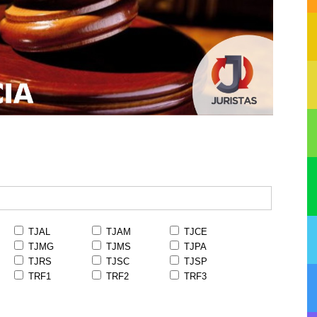
TJAL
TJAM
TJCE
TJMG
TJMS
TJPA
TJRS
TJSC
TJSP
TRF1
TRF2
TRF3