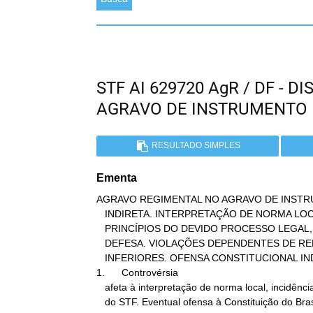
STF AI 629720 AgR / DF - 
AGRAVO DE INSTRUMENTO
RESULTADO SIMPLES
Ementa
AGRAVO REGIMENTAL NO AGRAVO DE INSTR
   INDIRETA. INTERPRETAÇÃO DE NORMA LOCAL. ALEGAÇÃO DE OFENSA AOS

   PRINCÍPIOS DO DEVIDO PROCESSO LEGAL, DO CONTRADITÓRIO E DA AMPLA

   DEFESA. VIOLAÇÕES DEPENDENTES DE REEXAME PRÉVIO DE NORMAS

   INFERIORES. OFENSA CONSTITUCIONAL INDIRETA.

1.      Controvérsia

   afeta à interpretação de norma local, incidência da Súmula n. 280

   do STF. Eventual ofensa à Constituição do Brasil adviria, quando
