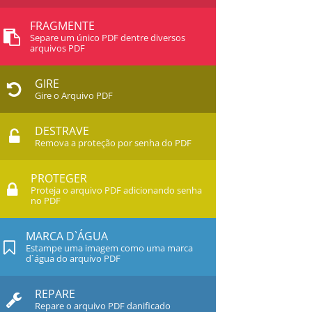
FRAGMENTE
Separe um único PDF dentre diversos
arquivos PDF
GIRE
Gire o Arquivo PDF
DESTRAVE
Remova a proteção por senha do PDF
PROTEGER
Proteja o arquivo PDF adicionando senha
no PDF
MARCA D`ÁGUA
Estampe uma imagem como uma marca
d`água do arquivo PDF
REPARE
Repare o arquivo PDF danificado