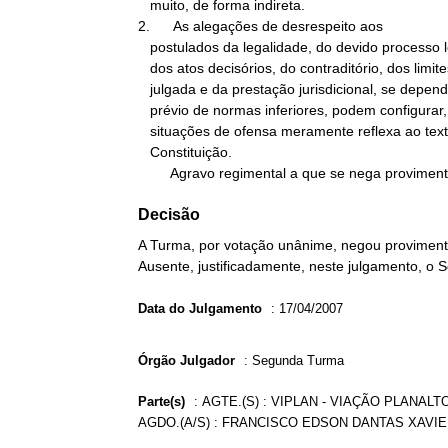
   muito, de forma indireta.

2.      As alegações de desrespeito aos

   postulados da legalidade, do devido processo legal, da motivação

   dos atos decisórios, do contraditório, dos limites da coisa

   julgada e da prestação jurisdicional, se dependentes de reexame

   prévio de normas inferiores, podem configurar, quando muito,

   situações de ofensa meramente reflexa ao texto da

   Constituição.

        Agravo regimental a que se nega provimen
Decisão
A Turma, por votação unânime, negou provimento
Ausente, justificadamente, neste julgamento, o 
Data do Julgamento
:
17/04/2007
Órgão Julgador
:
Segunda Turma
Parte(s)
:
AGTE.(S) : VIPLAN - VIAÇÃO PLANALT
AGDO.(A/S) : FRANCISCO EDSON DANTAS XAVI