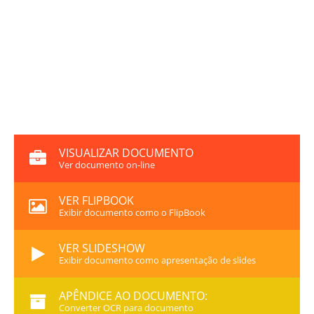
VISUALIZAR DOCUMENTO
Ver documento on-line
VER FLIPBOOK
Exibir documento como o FlipBook
VER SLIDESHOW
Exibir documento como apresentação de slides
APÊNDICE AO DOCUMENTO:
Converter OCR para documento