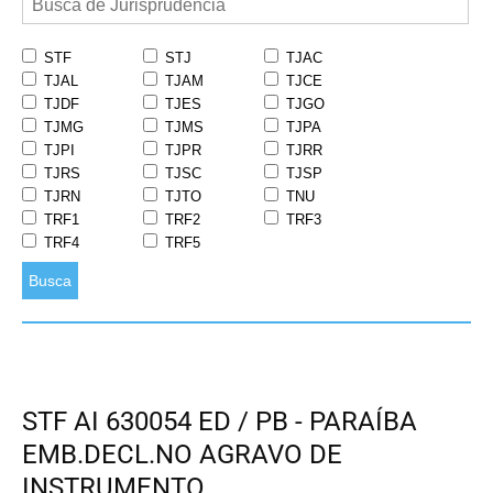
STF
STJ
TJAC
TJAL
TJAM
TJCE
TJDF
TJES
TJGO
TJMG
TJMS
TJPA
TJPI
TJPR
TJRR
TJRS
TJSC
TJSP
TJRN
TJTO
TNU
TRF1
TRF2
TRF3
TRF4
TRF5
Busca
STF AI 630054 ED / PB - PARAÍBA
EMB.DECL.NO AGRAVO DE
INSTRUMENTO