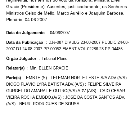
regimental, nos termos do voto da Relatora, Ministra Ellen
Gracie (Presidente). Ausentes, justificadamente, os Senhores
Ministros Celso de Mello, Marco Aurélio e Joaquim Barbosa.
Plenário, 04.06.2007.
Data do Julgamento
:
04/06/2007
Data da Publicação
:
DJe-087 DIVULG 23-08-2007 PUBLIC 24-08-
2007 DJ 24-08-2007 PP-00052 EMENT VOL-02286-23 PP-04485
Órgão Julgador
:
Tribunal Pleno
Relator(a)
:
Min. ELLEN GRACIE
Parte(s)
:
EMBTE.(S) : TELEMAR NORTE LESTE S/A ADV.(A/S) :
DIOGO FLÁVIO LYRA BATISTA ADV.(A/S) : FELIPE SILVEIRA
GURGEL DO AMARAL E OUTRO(A/S) ADV.(A/S) : CAIO CESAR
VIEIRA ROCHA EMBDO.(A/S) : JOSÉ DA COSTA SANTOS ADV.
(A/S) : NEURI RODRIGUES DE SOUSA