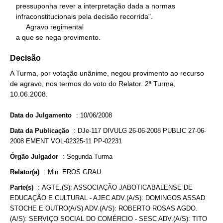
   pressuponha rever a interpretação dada a normas

   infraconstitucionais pela decisão recorrida".

        Agravo regimental

   a que se nega provimento.
Decisão
A Turma, por votação unânime, negou provimento ao recurso
de agravo, nos termos do voto do Relator. 2ª Turma,
10.06.2008.
Data do Julgamento
:
10/06/2008
Data da Publicação
:
DJe-117 DIVULG 26-06-2008 PUBLIC 27-06-
2008 EMENT VOL-02325-11 PP-02231
Órgão Julgador
:
Segunda Turma
Relator(a)
:
Min. EROS GRAU
Parte(s)
:
AGTE.(S): ASSOCIAÇÃO JABOTICABALENSE DE
EDUCAÇÃO E CULTURAL - AJEC ADV.(A/S): DOMINGOS ASSAD
STOCHE E OUTRO(A/S) ADV.(A/S): ROBERTO ROSAS AGDO.
(A/S): SERVIÇO SOCIAL DO COMÉRCIO - SESC ADV.(A/S): TITO