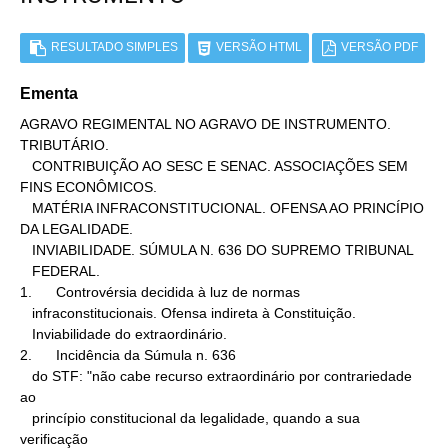
RESULTADO SIMPLES
VERSÃO HTML
VERSÃO PDF
Ementa
AGRAVO REGIMENTAL NO AGRAVO DE INSTRUMENTO. 
TRIBUTÁRIO.

   CONTRIBUIÇÃO AO SESC E SENAC. ASSOCIAÇÕES SEM 
FINS ECONÔMICOS.

   MATÉRIA INFRACONSTITUCIONAL. OFENSA AO PRINCÍPIO 
DA LEGALIDADE.

   INVIABILIDADE. SÚMULA N. 636 DO SUPREMO TRIBUNAL

   FEDERAL.

1.      Controvérsia decidida à luz de normas

   infraconstitucionais. Ofensa indireta à Constituição.

   Inviabilidade do extraordinário.

2.      Incidência da Súmula n. 636

   do STF: "não cabe recurso extraordinário por contrariedade 
ao

   princípio constitucional da legalidade, quando a sua 
verificação
