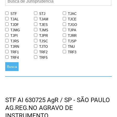
STF
STJ
TJAC
TJAL
TJAM
TJCE
TJDF
TJES
TJGO
TJMG
TJMS
TJPA
TJPI
TJPR
TJRR
TJRS
TJSC
TJSP
TJRN
TJTO
TNU
TRF1
TRF2
TRF3
TRF4
TRF5
Busca
STF AI 630725 AgR / SP - SÃO PAULO
AG.REG.NO AGRAVO DE
INSTRUMENTO