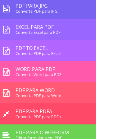
PDF PARA JPG
Converta PDF para JPG
EXCEL PARA PDF
Converta Excel para PDF
PDF TO EXCEL
Converta PDF para Excel
WORD PARA PDF
Converta Word para PDF
PDF PARA WORD
Converta PDF para Word
PDF PARA PDFA
Converta PDF para PDFa
PDF PARA O WEBFORM
Editar formulário em PDF