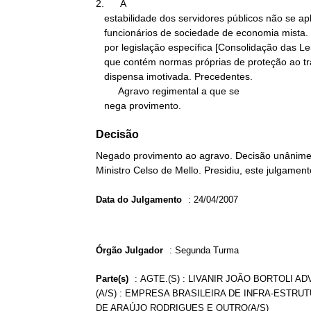
2.      A

   estabilidade dos servidores públicos não se aplica aos

   funcionários de sociedade de economia mista. Estes são regidos

   por legislação específica [Consolidação das Leis Trabalhistas],

   que contém normas próprias de proteção ao trabalhador no caso de

   dispensa imotivada. Precedentes.

        Agravo regimental a que se

   nega provimento.
Decisão
Negado provimento ao agravo. Decisão unânime. 
Ministro Celso de Mello. Presidiu, este julgame
Data do Julgamento
:
24/04/2007
Órgão Julgador
:
Segunda Turma
Parte(s)
:
AGTE.(S) : LIVANIR JOÃO BORTOLI A
(A/S) : EMPRESA BRASILEIRA DE INFRA-ESTRUT
DE ARAÚJO RODRIGUES E OUTRO(A/S)