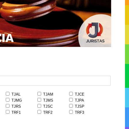
TJAL
TJAM
TJCE
TJMG
TJMS
TJPA
TJRS
TJSC
TJSP
TRF1
TRF2
TRF3