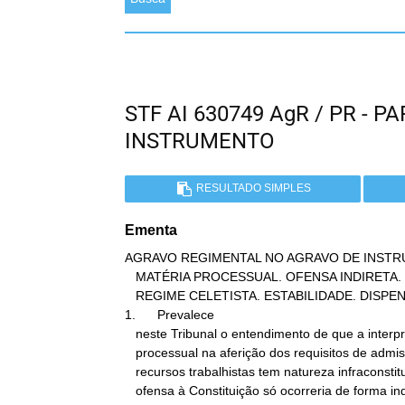
STF AI 630749 AgR / PR -
INSTRUMENTO
RESULTADO SIMPLES
Ementa
AGRAVO REGIMENTAL NO AGRAVO DE INSTRU
   MATÉRIA PROCESSUAL. OFENSA INDIRETA. SOCIEDADE DE ECONOMIA MISTA.

   REGIME CELETISTA. ESTABILIDADE. DISPENSA IMOTIVADA.

1.      Prevalece

   neste Tribunal o entendimento de que a interpretação da lei

   processual na aferição dos requisitos de admissibilidade dos

   recursos trabalhistas tem natureza infraconstitucional. Eventual

   ofensa à Constituição só ocorreria de forma indireta.
