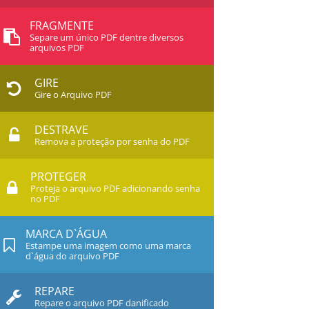
FRAGMENTE
Separe um único PDF dentre diversos
arquivos PDF
GIRE
Gire o Arquivo PDF
DESTRAVE
Remova a proteção por senha do PDF
PROTEGER
Proteja o arquivo PDF adicionando senha
no PDF
MARCA D`ÁGUA
Estampe uma imagem como uma marca
d`água do arquivo PDF
REPARE
Repare o arquivo PDF danificado