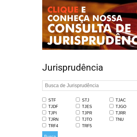
Jurisprudência
STF
STJ
TJAC
TJDF
TJES
TJGO
TJPI
TJPR
TJRR
TJRN
TJTO
TNU
TRF4
TRF5
Busca