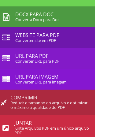
DOCX PARA DOC
Converta Docx para Doc
WEBSITE PARA PDF
Converter site em PDF
URL PARA PDF
Converter URL para PDF
URL PARA IMAGEM
Converter URL para imagem
COMPRIMIR
Reduzir o tamanho do arquivo e optimizar
o máximo a qualidade do PDF
JUNTAR
Junte Arquivos PDF em um único arquivo
PDF