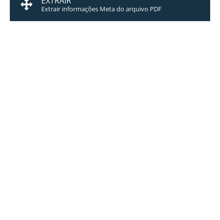
EXTRAIR
Extrair informações Meta do arquivo PDF