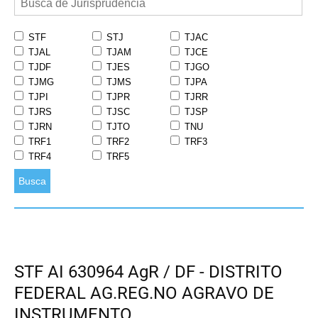
STF
STJ
TJAC
TJAL
TJAM
TJCE
TJDF
TJES
TJGO
TJMG
TJMS
TJPA
TJPI
TJPR
TJRR
TJRS
TJSC
TJSP
TJRN
TJTO
TNU
TRF1
TRF2
TRF3
TRF4
TRF5
Busca
STF AI 630964 AgR / DF - DISTRITO
FEDERAL AG.REG.NO AGRAVO DE
INSTRUMENTO