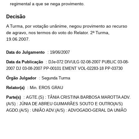
   regimental a que se nega provimento.
Decisão
A Turma, por votação unânime, negou provimento ao recurso
de agravo, nos termos do voto do Relator. 2ª Turma,
19.06.2007.
Data do Julgamento
:
19/06/2007
Data da Publicação
:
DJe-072 DIVULG 02-08-2007 PUBLIC 03-08-
2007 DJ 03-08-2007 PP-00101 EMENT VOL-02283-18 PP-03730
Órgão Julgador
:
Segunda Turma
Relator(a)
:
Min. EROS GRAU
Parte(s)
:
AGTE.(S) : TÂNIA CRISTINA BARBOSA MAROTTA ADV.
(A/S) : JÚNIA DE ABREU GUIMARÃES SOUTO E OUTRO(A/S)
AGDO.(A/S) : UNIÃO ADV.(A/S) : ADVOGADO-GERAL DA UNIÃO