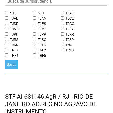
STF
STJ
TJAC
TJAL
TJAM
TJCE
TJDF
TJES
TJGO
TJMG
TJMS
TJPA
TJPI
TJPR
TJRR
TJRS
TJSC
TJSP
TJRN
TJTO
TNU
TRF1
TRF2
TRF3
TRF4
TRF5
Busca
STF AI 631146 AgR / RJ - RIO DE
JANEIRO AG.REG.NO AGRAVO DE
INSTRUMENTO