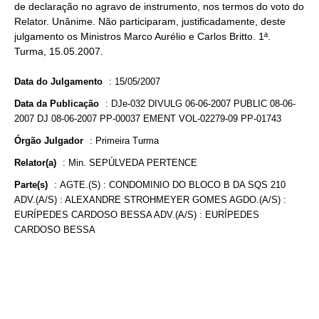
de declaração no agravo de instrumento, nos termos do voto do
Relator. Unânime. Não participaram, justificadamente, deste
julgamento os Ministros Marco Aurélio e Carlos Britto. 1ª.
Turma, 15.05.2007.
Data do Julgamento
:
15/05/2007
Data da Publicação
:
DJe-032 DIVULG 06-06-2007 PUBLIC 08-06-
2007 DJ 08-06-2007 PP-00037 EMENT VOL-02279-09 PP-01743
Órgão Julgador
:
Primeira Turma
Relator(a)
:
Min. SEPÚLVEDA PERTENCE
Parte(s)
:
AGTE.(S) : CONDOMINIO DO BLOCO B DA SQS 210
ADV.(A/S) : ALEXANDRE STROHMEYER GOMES AGDO.(A/S) :
EURÍPEDES CARDOSO BESSA ADV.(A/S) : EURÍPEDES
CARDOSO BESSA