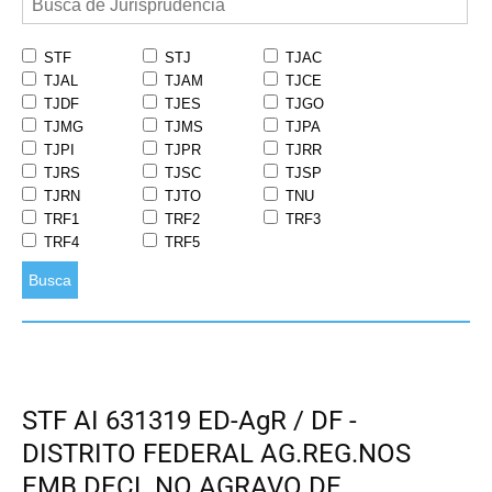
STF
STJ
TJAC
TJAL
TJAM
TJCE
TJDF
TJES
TJGO
TJMG
TJMS
TJPA
TJPI
TJPR
TJRR
TJRS
TJSC
TJSP
TJRN
TJTO
TNU
TRF1
TRF2
TRF3
TRF4
TRF5
Busca
STF AI 631319 ED-AgR / DF -
DISTRITO FEDERAL AG.REG.NOS
EMB.DECL.NO AGRAVO DE