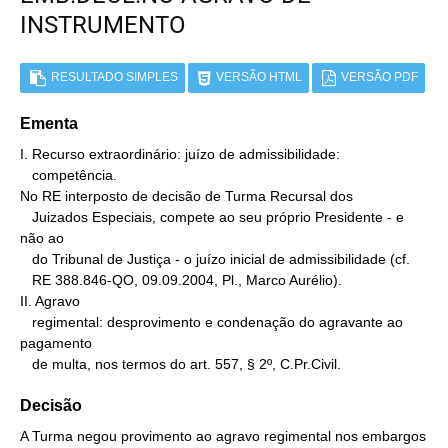
INSTRUMENTO
RESULTADO SIMPLES
VERSÃO HTML
VERSÃO PDF
Ementa
I. Recurso extraordinário: juízo de admissibilidade:

   competência.

No RE interposto de decisão de Turma Recursal dos

   Juizados Especiais, compete ao seu próprio Presidente - e 
não ao

   do Tribunal de Justiça - o juízo inicial de admissibilidade (cf.

   RE 388.846-QO, 09.09.2004, Pl., Marco Aurélio).

II. Agravo

   regimental: desprovimento e condenação do agravante ao 
pagamento

   de multa, nos termos do art. 557, § 2º, C.Pr.Civil.
Decisão
A Turma negou provimento ao agravo regimental nos embargos