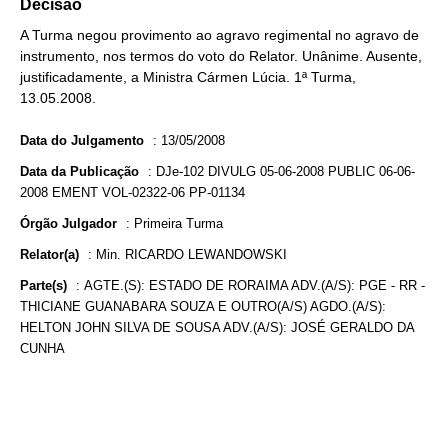
Decisão
A Turma negou provimento ao agravo regimental no agravo de
instrumento, nos termos do voto do Relator. Unânime. Ausente,
justificadamente, a Ministra Cármen Lúcia. 1ª Turma,
13.05.2008.
Data do Julgamento
:
13/05/2008
Data da Publicação
:
DJe-102 DIVULG 05-06-2008 PUBLIC 06-06-
2008 EMENT VOL-02322-06 PP-01134
Órgão Julgador
:
Primeira Turma
Relator(a)
:
Min. RICARDO LEWANDOWSKI
Parte(s)
:
AGTE.(S): ESTADO DE RORAIMA ADV.(A/S): PGE - RR -
THICIANE GUANABARA SOUZA E OUTRO(A/S) AGDO.(A/S):
HELTON JOHN SILVA DE SOUSA ADV.(A/S): JOSÉ GERALDO DA
CUNHA