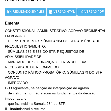
RESULTADO SIMPLES
VERSÃO HTML
VERSÃO PDF
Ementa
CONSTITUCIONAL. ADMINISTRATIVO. AGRAVO REGIMENTAL 
EM AGRAVO

   DE INSTRUMENTO. SÚMULA 284 DO STF. AUSÊNCIA DE 
PREQUESTIONAMENTO.

   SÚMULAS 282 E 356 DO STF. REQUISITOS DE 
ADIMISSIBILIDADE DE

   MANDADO DE SEGURANÇA. OFENSA REFLEXA. 
NECESSIDADE DE REEXAME DO

   CONJUNTO FÁTICO-PROBATÓRIO. SÚMULA 279 DO STF. 
AGRAVO

   IMPROVIDO.

I - O agravante, na petição de interposição do agravo

   de instrumento, não atacou os fundamentos da decisão 
impugnada, o

   que faz incidir a Súmula 284 do STF.

II - Inadmissível o recurso
