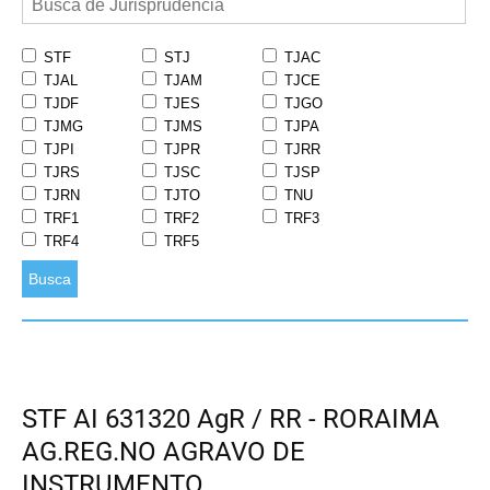
STF
STJ
TJAC
TJAL
TJAM
TJCE
TJDF
TJES
TJGO
TJMG
TJMS
TJPA
TJPI
TJPR
TJRR
TJRS
TJSC
TJSP
TJRN
TJTO
TNU
TRF1
TRF2
TRF3
TRF4
TRF5
Busca
STF AI 631320 AgR / RR - RORAIMA
AG.REG.NO AGRAVO DE
INSTRUMENTO