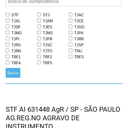
STF
STJ
TJAC
TJAL
TJAM
TJCE
TJDF
TJES
TJGO
TJMG
TJMS
TJPA
TJPI
TJPR
TJRR
TJRS
TJSC
TJSP
TJRN
TJTO
TNU
TRF1
TRF2
TRF3
TRF4
TRF5
Busca
STF AI 631448 AgR / SP - SÃO PAULO
AG.REG.NO AGRAVO DE
INSTRUMENTO