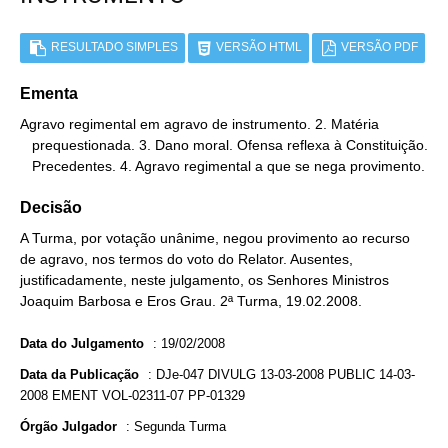
RESULTADO SIMPLES
VERSÃO HTML
VERSÃO PDF
Ementa
Agravo regimental em agravo de instrumento. 2. Matéria

   prequestionada. 3. Dano moral. Ofensa reflexa à Constituição.

   Precedentes. 4. Agravo regimental a que se nega provimento.
Decisão
A Turma, por votação unânime, negou provimento ao recurso
de agravo, nos termos do voto do Relator. Ausentes,
justificadamente, neste julgamento, os Senhores Ministros
Joaquim Barbosa e Eros Grau. 2ª Turma, 19.02.2008.
Data do Julgamento
:
19/02/2008
Data da Publicação
:
DJe-047 DIVULG 13-03-2008 PUBLIC 14-03-
2008 EMENT VOL-02311-07 PP-01329
Órgão Julgador
:
Segunda Turma