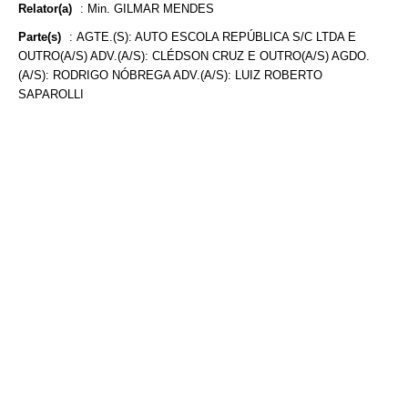
Relator(a)
:
Min. GILMAR MENDES
Parte(s)
:
AGTE.(S): AUTO ESCOLA REPÚBLICA S/C LTDA E
OUTRO(A/S) ADV.(A/S): CLÉDSON CRUZ E OUTRO(A/S) AGDO.
(A/S): RODRIGO NÓBREGA ADV.(A/S): LUIZ ROBERTO
SAPAROLLI