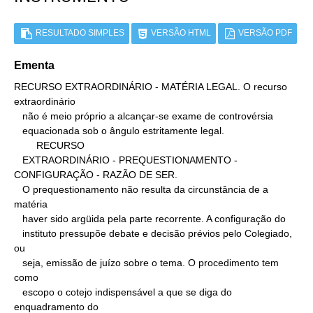
RESULTADO SIMPLES
VERSÃO HTML
VERSÃO PDF
Ementa
RECURSO EXTRAORDINÁRIO - MATÉRIA LEGAL. O recurso 
extraordinário

   não é meio próprio a alcançar-se exame de controvérsia

   equacionada sob o ângulo estritamente legal.

        RECURSO

   EXTRAORDINÁRIO - PREQUESTIONAMENTO - 
CONFIGURAÇÃO - RAZÃO DE SER.

   O prequestionamento não resulta da circunstância de a 
matéria

   haver sido argüida pela parte recorrente. A configuração do

   instituto pressupõe debate e decisão prévios pelo Colegiado, 
ou

   seja, emissão de juízo sobre o tema. O procedimento tem 
como

   escopo o cotejo indispensável a que se diga do 
enquadramento do
