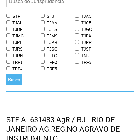
STF
STJ
TJAC
TJAL
TJAM
TJCE
TJDF
TJES
TJGO
TJMG
TJMS
TJPA
TJPI
TJPR
TJRR
TJRS
TJSC
TJSP
TJRN
TJTO
TNU
TRF1
TRF2
TRF3
TRF4
TRF5
Busca
STF AI 631483 AgR / RJ - RIO DE
JANEIRO AG.REG.NO AGRAVO DE
INSTRUMENTO