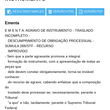
RESULTADO SIMPLES
VERSÃO HTML
VERSÃO PDF
Ementa
E M E N T A: AGRAVO DE INSTRUMENTO - TRASLADO 
INCOMPLETO -

   DESCUMPRIMENTO DE OBRIGAÇÃO PROCESSUAL - 
SÚMULA 288/STF - RECURSO

   IMPROVIDO.

- Sem que a parte agravante promova a integral

   formação do instrumento, com a apresentação de todas as 
peças que

   dele devem constar obrigatoriamente, torna-se inviável 
conhecer

   do recurso de agravo, cabendo enfatizar que a composição 
do

   traslado deve processar-se, necessariamente, perante o 
Tribunal

   "a quo" e não, tardiamente, perante o Supremo Tribunal 
Federal.