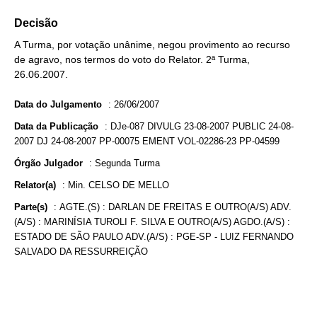
Decisão
A Turma, por votação unânime, negou provimento ao recurso
de agravo, nos termos do voto do Relator. 2ª Turma,
26.06.2007.
Data do Julgamento
:
26/06/2007
Data da Publicação
:
DJe-087 DIVULG 23-08-2007 PUBLIC 24-08-
2007 DJ 24-08-2007 PP-00075 EMENT VOL-02286-23 PP-04599
Órgão Julgador
:
Segunda Turma
Relator(a)
:
Min. CELSO DE MELLO
Parte(s)
:
AGTE.(S) : DARLAN DE FREITAS E OUTRO(A/S) ADV.
(A/S) : MARINÍSIA TUROLI F. SILVA E OUTRO(A/S) AGDO.(A/S) :
ESTADO DE SÃO PAULO ADV.(A/S) : PGE-SP - LUIZ FERNANDO
SALVADO DA RESSURREIÇÃO