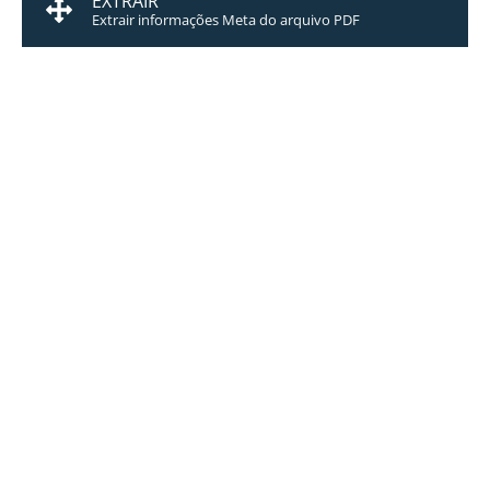
EXTRAIR
Extrair informações Meta do arquivo PDF