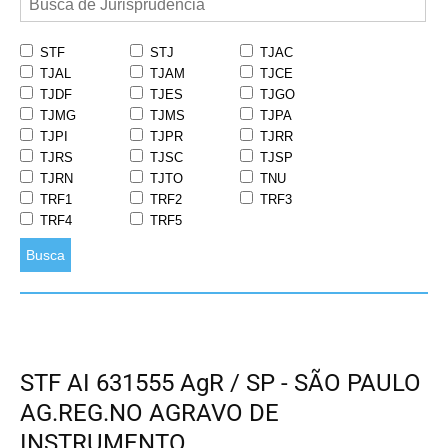
STF
STJ
TJAC
TJAL
TJAM
TJCE
TJDF
TJES
TJGO
TJMG
TJMS
TJPA
TJPI
TJPR
TJRR
TJRS
TJSC
TJSP
TJRN
TJTO
TNU
TRF1
TRF2
TRF3
TRF4
TRF5
Busca
STF AI 631555 AgR / SP - SÃO PAULO
AG.REG.NO AGRAVO DE
INSTRUMENTO