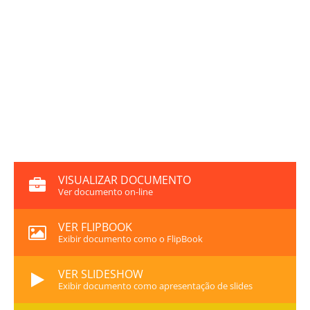
VISUALIZAR DOCUMENTO
Ver documento on-line
VER FLIPBOOK
Exibir documento como o FlipBook
VER SLIDESHOW
Exibir documento como apresentação de slides