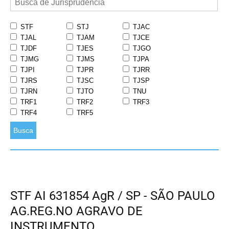
STF
STJ
TJAC
TJAL
TJAM
TJCE
TJDF
TJES
TJGO
TJMG
TJMS
TJPA
TJPI
TJPR
TJRR
TJRS
TJSC
TJSP
TJRN
TJTO
TNU
TRF1
TRF2
TRF3
TRF4
TRF5
Busca
STF AI 631854 AgR / SP - SÃO PAULO
AG.REG.NO AGRAVO DE
INSTRUMENTO