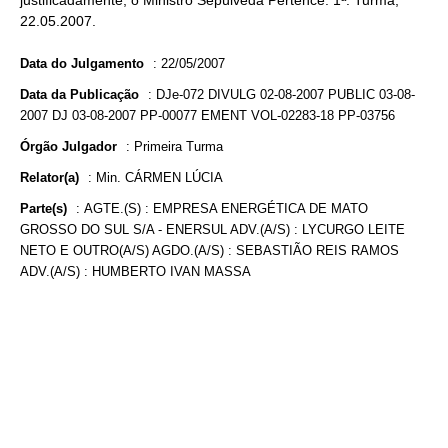
justificadamente, o Ministro Sepúlveda Pertence. 1ª. Turma,
22.05.2007.
Data do Julgamento
:
22/05/2007
Data da Publicação
:
DJe-072 DIVULG 02-08-2007 PUBLIC 03-08-
2007 DJ 03-08-2007 PP-00077 EMENT VOL-02283-18 PP-03756
Órgão Julgador
:
Primeira Turma
Relator(a)
:
Min. CÁRMEN LÚCIA
Parte(s)
:
AGTE.(S) : EMPRESA ENERGÉTICA DE MATO
GROSSO DO SUL S/A - ENERSUL ADV.(A/S) : LYCURGO LEITE
NETO E OUTRO(A/S) AGDO.(A/S) : SEBASTIÃO REIS RAMOS
ADV.(A/S) : HUMBERTO IVAN MASSA