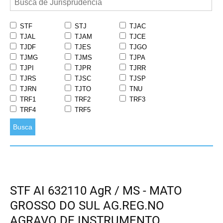
STF
STJ
TJAC
TJAL
TJAM
TJCE
TJDF
TJES
TJGO
TJMG
TJMS
TJPA
TJPI
TJPR
TJRR
TJRS
TJSC
TJSP
TJRN
TJTO
TNU
TRF1
TRF2
TRF3
TRF4
TRF5
Busca
STF AI 632110 AgR / MS - MATO
GROSSO DO SUL AG.REG.NO
AGRAVO DE INSTRUMENTO