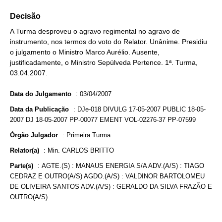
Decisão
A Turma desproveu o agravo regimental no agravo de
instrumento, nos termos do voto do Relator. Unânime. Presidiu
o julgamento o Ministro Marco Aurélio. Ausente,
justificadamente, o Ministro Sepúlveda Pertence. 1ª. Turma,
03.04.2007.
Data do Julgamento
:
03/04/2007
Data da Publicação
:
DJe-018 DIVULG 17-05-2007 PUBLIC 18-05-
2007 DJ 18-05-2007 PP-00077 EMENT VOL-02276-37 PP-07599
Órgão Julgador
:
Primeira Turma
Relator(a)
:
Min. CARLOS BRITTO
Parte(s)
:
AGTE.(S) : MANAUS ENERGIA S/A ADV.(A/S) : TIAGO
CEDRAZ E OUTRO(A/S) AGDO.(A/S) : VALDINOR BARTOLOMEU
DE OLIVEIRA SANTOS ADV.(A/S) : GERALDO DA SILVA FRAZÃO E
OUTRO(A/S)