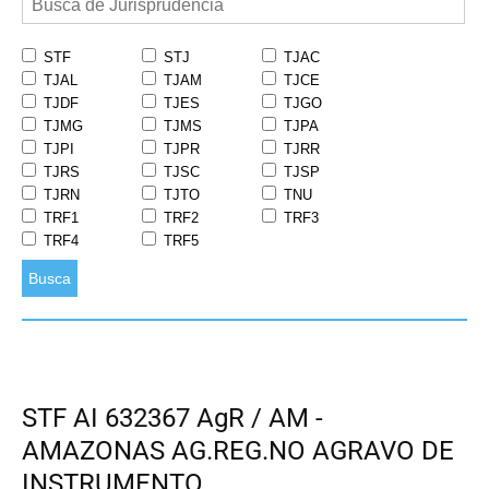
STF
STJ
TJAC
TJAL
TJAM
TJCE
TJDF
TJES
TJGO
TJMG
TJMS
TJPA
TJPI
TJPR
TJRR
TJRS
TJSC
TJSP
TJRN
TJTO
TNU
TRF1
TRF2
TRF3
TRF4
TRF5
Busca
STF AI 632367 AgR / AM -
AMAZONAS AG.REG.NO AGRAVO DE
INSTRUMENTO