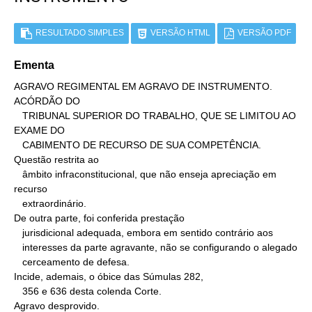
RESULTADO SIMPLES
VERSÃO HTML
VERSÃO PDF
Ementa
AGRAVO REGIMENTAL EM AGRAVO DE INSTRUMENTO. 
ACÓRDÃO DO

   TRIBUNAL SUPERIOR DO TRABALHO, QUE SE LIMITOU AO 
EXAME DO

   CABIMENTO DE RECURSO DE SUA COMPETÊNCIA.

Questão restrita ao

   âmbito infraconstitucional, que não enseja apreciação em 
recurso

   extraordinário.

De outra parte, foi conferida prestação

   jurisdicional adequada, embora em sentido contrário aos

   interesses da parte agravante, não se configurando o alegado

   cerceamento de defesa.

Incide, ademais, o óbice das Súmulas 282,

   356 e 636 desta colenda Corte.

Agravo desprovido.