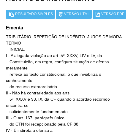
RESULTADO SIMPLES
VERSÃO HTML
VERSÃO PDF
Ementa
TRIBUTÁRIO. REPETIÇÃO DE INDÉBITO. JUROS DE MORA. 
TERMO

   INICIAL.

I - A alegada violação ao art. 5º, XXXV, LIV e LV, da

   Constituição, em regra, configura situação de ofensa 
meramente

   reflexa ao texto constitucional, o que inviabiliza o 
conhecimento

   do recurso extraordinário.

II - Não há contrariedade aos arts.

   5º, XXXV e 93, IX, da CF quando o acórdão recorrido 
encontra-se

   suficientemente fundamentado.

III - O art. 167, parágrafo único,

   do CTN foi recepcionado pela CF 88.

IV - É indireta a ofensa a
