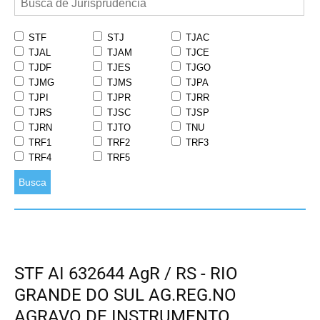
STF
STJ
TJAC
TJAL
TJAM
TJCE
TJDF
TJES
TJGO
TJMG
TJMS
TJPA
TJPI
TJPR
TJRR
TJRS
TJSC
TJSP
TJRN
TJTO
TNU
TRF1
TRF2
TRF3
TRF4
TRF5
Busca
STF AI 632644 AgR / RS - RIO
GRANDE DO SUL AG.REG.NO
AGRAVO DE INSTRUMENTO