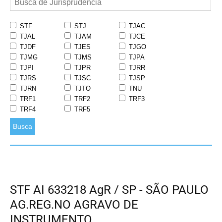
STF
STJ
TJAC
TJAL
TJAM
TJCE
TJDF
TJES
TJGO
TJMG
TJMS
TJPA
TJPI
TJPR
TJRR
TJRS
TJSC
TJSP
TJRN
TJTO
TNU
TRF1
TRF2
TRF3
TRF4
TRF5
Busca
STF AI 633218 AgR / SP - SÃO PAULO
AG.REG.NO AGRAVO DE
INSTRUMENTO