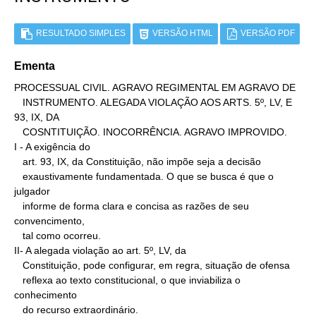
RESULTADO SIMPLES
VERSÃO HTML
VERSÃO PDF
Ementa
PROCESSUAL CIVIL. AGRAVO REGIMENTAL EM AGRAVO DE

   INSTRUMENTO. ALEGADA VIOLAÇÃO AOS ARTS. 5º, LV, E 
93, IX, DA

   COSNTITUIÇÃO. INOCORRÊNCIA. AGRAVO IMPROVIDO.

I - A exigência do

   art. 93, IX, da Constituição, não impõe seja a decisão

   exaustivamente fundamentada. O que se busca é que o 
julgador

   informe de forma clara e concisa as razões de seu 
convencimento,

   tal como ocorreu.

II- A alegada violação ao art. 5º, LV, da

   Constituição, pode configurar, em regra, situação de ofensa

   reflexa ao texto constitucional, o que inviabiliza o 
conhecimento

   do recurso extraordinário.
