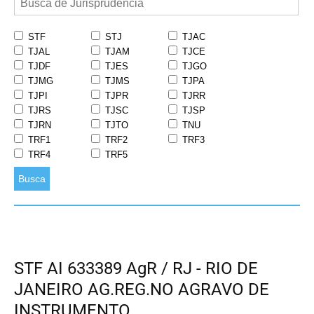
STF
STJ
TJAC
TJAL
TJAM
TJCE
TJDF
TJES
TJGO
TJMG
TJMS
TJPA
TJPI
TJPR
TJRR
TJRS
TJSC
TJSP
TJRN
TJTO
TNU
TRF1
TRF2
TRF3
TRF4
TRF5
Busca
STF AI 633389 AgR / RJ - RIO DE
JANEIRO AG.REG.NO AGRAVO DE
INSTRUMENTO