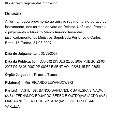
III - Agravo regimental improvido.
Decisão
A Turma negou provimento ao agravo regimental no agravo de
instrumento, nos termos do voto do Relator. Unânime. Presidiu
o julgamento o Ministro Marco Aurélio. Ausentes,
justificadamente, os Ministros Sepúlveda Pertence e Carlos
Britto. 1ª. Turma, 31.05.2007.
Data do Julgamento
:
31/05/2007
Data da Publicação
:
DJe-042 DIVULG 21-06-2007 PUBLIC 22-06-
2007 DJ 22-06-2007 PP-00032 EMENT VOL-02281-15 PP-03051
Órgão Julgador
:
Primeira Turma
Relator(a)
:
Min. RICARDO LEWANDOWSKI
Parte(s)
:
AGTE.(S) : BANCO SANTANDER BANESPA S/A ADV.
(A/S) : FERNANDO EDUARDO SEREC E OUTRO(A/S) AGDO.(A/S) :
MARIA ANGÉLICA DE JESUS ADV.(A/S) : VICTOR CÉSAR
VARELLA