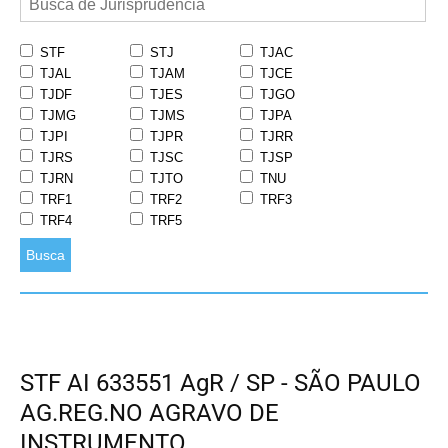
STF
STJ
TJAC
TJAL
TJAM
TJCE
TJDF
TJES
TJGO
TJMG
TJMS
TJPA
TJPI
TJPR
TJRR
TJRS
TJSC
TJSP
TJRN
TJTO
TNU
TRF1
TRF2
TRF3
TRF4
TRF5
Busca
STF AI 633551 AgR / SP - SÃO PAULO
AG.REG.NO AGRAVO DE
INSTRUMENTO