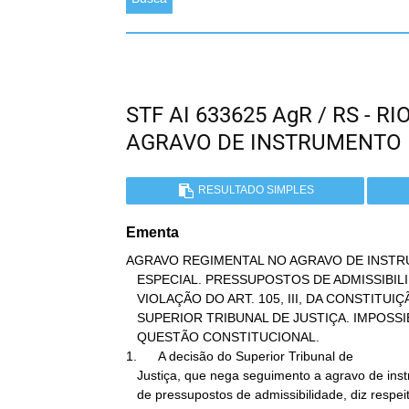
STF AI 633625 AgR / RS - 
AGRAVO DE INSTRUMENTO
RESULTADO SIMPLES
Ementa
AGRAVO REGIMENTAL NO AGRAVO DE INSTR
   ESPECIAL. PRESSUPOSTOS DE ADMISSIBILIDADE. LEGISLAÇÃO PROCESSUAL.

   VIOLAÇÃO DO ART. 105, III, DA CONSTITUIÇÃO. REEXAME DE DECISÃO DO

   SUPERIOR TRIBUNAL DE JUSTIÇA. IMPOSSIBILIDADE. PRECLUSÃO DA

   QUESTÃO CONSTITUCIONAL.

1.      A decisão do Superior Tribunal de

   Justiça, que nega seguimento a agravo de instrumento por ausência

   de pressupostos de admissibilidade, diz respeito às normas
