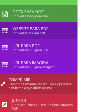
DOCX PARA DOC
Converta Docx para Doc
WEBSITE PARA PDF
Converter site em PDF
URL PARA PDF
Converter URL para PDF
URL PARA IMAGEM
Converter URL para imagem
COMPRIMIR
Reduzir o tamanho do arquivo e optimizar
o máximo a qualidade do PDF
JUNTAR
Junte Arquivos PDF em um único arquivo
PDF