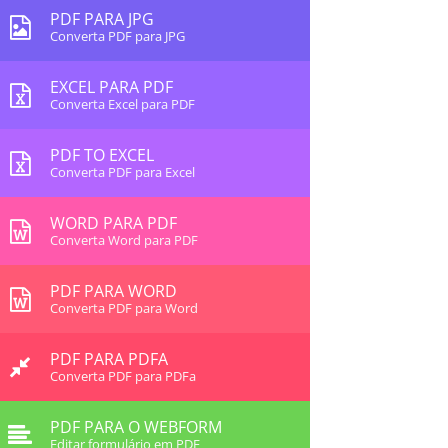
PDF PARA JPG
Converta PDF para JPG
EXCEL PARA PDF
Converta Excel para PDF
PDF TO EXCEL
Converta PDF para Excel
WORD PARA PDF
Converta Word para PDF
PDF PARA WORD
Converta PDF para Word
PDF PARA PDFA
Converta PDF para PDFa
PDF PARA O WEBFORM
Editar formulário em PDF