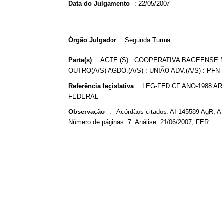
Data do Julgamento
:
22/05/2007
Órgão Julgador
:
Segunda Turma
Parte(s)
:
AGTE.(S) : COOPERATIVA BAGEENSE M
OUTRO(A/S) AGDO.(A/S) : UNIÃO ADV.(A/S) : P
Referência legislativa
:
LEG-FED CF ANO-1988 ART
FEDERAL
Observação
:
- Acórdãos citados: AI 145589 AgR, 
Número de páginas: 7. Análise: 21/06/2007, FER.