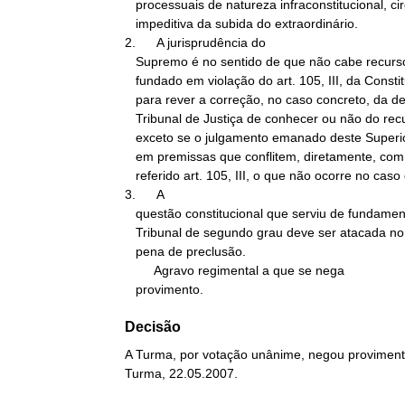
   processuais de natureza infraconstitucional, circunstância

   impeditiva da subida do extraordinário.

2.      A jurisprudência do

   Supremo é no sentido de que não cabe recurso extraordinário

   fundado em violação do art. 105, III, da Constituição de 1988,

   para rever a correção, no caso concreto, da decisão do Superior

   Tribunal de Justiça de conhecer ou não do recurso especial,

   exceto se o julgamento emanado deste Superior Tribunal apoiar-se

   em premissas que conflitem, diretamente, com o disposto no

   referido art. 105, III, o que não ocorre no caso dos autos.

3.      A

   questão constitucional que serviu de fundamento ao acórdão do

   Tribunal de segundo grau deve ser atacada no momento próprio, sob

   pena de preclusão.

        Agravo regimental a que se nega

   provimento.
Decisão
A Turma, por votação unânime, negou provimento
Turma, 22.05.2007.