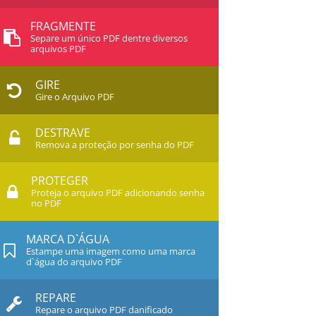
FRAGMENTE
Separe um único PDF dentre diversos
arquivos PDF
GIRE
Gire o Arquivo PDF
DESTRAVE
Remova a proteção por senha do PDF
PROTEGER
Proteja o arquivo PDF adicionando senha
no PDF
MARCA D`ÁGUA
Estampe uma imagem como uma marca
d`água do arquivo PDF
REPARE
Repare o arquivo PDF danificado