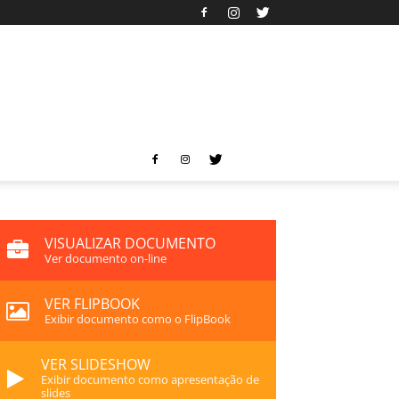
VISUALIZAR DOCUMENTO
Ver documento on-line
VER FLIPBOOK
Exibir documento como o FlipBook
VER SLIDESHOW
Exibir documento como apresentação de
slides