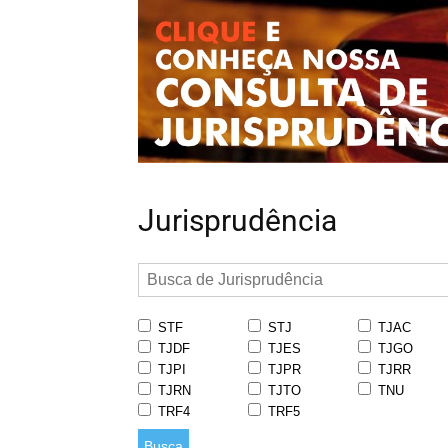
Jurisprudência
STF
STJ
TJAC
TJDF
TJES
TJGO
TJPI
TJPR
TJRR
TJRN
TJTO
TNU
TRF4
TRF5
Busca