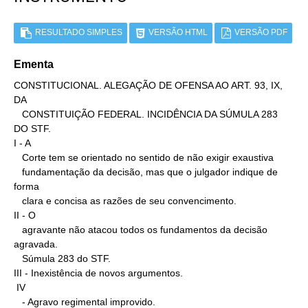
RESULTADO SIMPLES
VERSÃO HTML
VERSÃO PDF
Ementa
CONSTITUCIONAL. ALEGAÇÃO DE OFENSA AO ART. 93, IX, 
DA

   CONSTITUIÇÃO FEDERAL. INCIDÊNCIA DA SÚMULA 283 
DO STF.

I - A

   Corte tem se orientado no sentido de não exigir exaustiva

   fundamentação da decisão, mas que o julgador indique de 
forma

   clara e concisa as razões de seu convencimento.

II - O

   agravante não atacou todos os fundamentos da decisão 
agravada.

   Súmula 283 do STF.

III - Inexistência de novos argumentos.

 IV

   - Agravo regimental improvido.