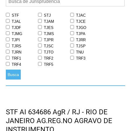
STF
STJ
TJAC
TJAL
TJAM
TJCE
TJDF
TJES
TJGO
TJMG
TJMS
TJPA
TJPI
TJPR
TJRR
TJRS
TJSC
TJSP
TJRN
TJTO
TNU
TRF1
TRF2
TRF3
TRF4
TRF5
Busca
STF AI 634686 AgR / RJ - RIO DE
JANEIRO AG.REG.NO AGRAVO DE
INSTRUMENTO