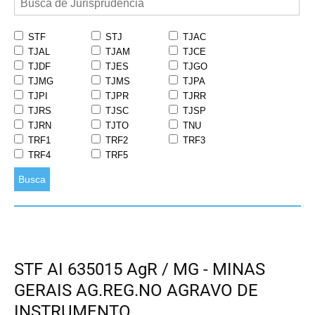
STF
STJ
TJAC
TJAL
TJAM
TJCE
TJDF
TJES
TJGO
TJMG
TJMS
TJPA
TJPI
TJPR
TJRR
TJRS
TJSC
TJSP
TJRN
TJTO
TNU
TRF1
TRF2
TRF3
TRF4
TRF5
Busca
STF AI 635015 AgR / MG - MINAS
GERAIS AG.REG.NO AGRAVO DE
INSTRUMENTO