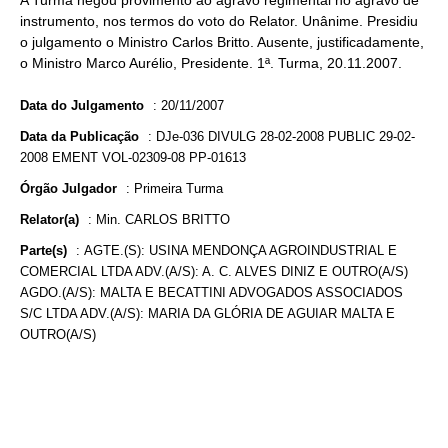
A Turma negou provimento ao agravo regimental no agravo de
instrumento, nos termos do voto do Relator. Unânime. Presidiu
o julgamento o Ministro Carlos Britto. Ausente, justificadamente,
o Ministro Marco Aurélio, Presidente. 1ª. Turma, 20.11.2007.
Data do Julgamento
:
20/11/2007
Data da Publicação
:
DJe-036 DIVULG 28-02-2008 PUBLIC 29-02-
2008 EMENT VOL-02309-08 PP-01613
Órgão Julgador
:
Primeira Turma
Relator(a)
:
Min. CARLOS BRITTO
Parte(s)
:
AGTE.(S): USINA MENDONÇA AGROINDUSTRIAL E
COMERCIAL LTDA ADV.(A/S): A. C. ALVES DINIZ E OUTRO(A/S)
AGDO.(A/S): MALTA E BECATTINI ADVOGADOS ASSOCIADOS
S/C LTDA ADV.(A/S): MARIA DA GLÓRIA DE AGUIAR MALTA E
OUTRO(A/S)