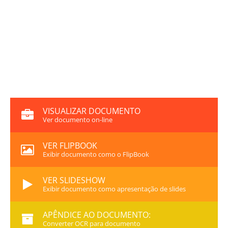
VISUALIZAR DOCUMENTO
Ver documento on-line
VER FLIPBOOK
Exibir documento como o FlipBook
VER SLIDESHOW
Exibir documento como apresentação de slides
APÊNDICE AO DOCUMENTO:
Converter OCR para documento