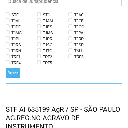
STF
STJ
TJAC
TJAL
TJAM
TJCE
TJDF
TJES
TJGO
TJMG
TJMS
TJPA
TJPI
TJPR
TJRR
TJRS
TJSC
TJSP
TJRN
TJTO
TNU
TRF1
TRF2
TRF3
TRF4
TRF5
Busca
STF AI 635199 AgR / SP - SÃO PAULO
AG.REG.NO AGRAVO DE
INSTRUMENTO