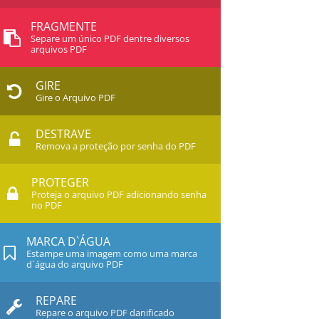
FRAGMENTE
Separe um único PDF dentre diversos
arquivos PDF
GIRE
Gire o Arquivo PDF
DESTRAVE
Remova a proteção por senha do PDF
PROTEGER
Proteja o arquivo PDF adicionando senha
no PDF
MARCA D`ÁGUA
Estampe uma imagem como uma marca
d`água do arquivo PDF
REPARE
Repare o arquivo PDF danificado