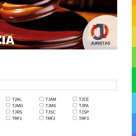
TJAL
TJAM
TJCE
TJMG
TJMS
TJPA
TJRS
TJSC
TJSP
TRF1
TRF2
TRF3