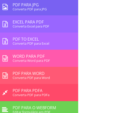
PDF PARA JPG
Converta PDF para JPG
EXCEL PARA PDF
Converta Excel para PDF
PDF TO EXCEL
Converta PDF para Excel
WORD PARA PDF
Converta Word para PDF
PDF PARA WORD
Converta PDF para Word
PDF PARA PDFA
Converta PDF para PDFa
PDF PARA O WEBFORM
Editar formulário em PDF