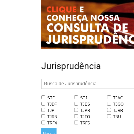
Jurisprudência
STF
STJ
TJAC
TJDF
TJES
TJGO
TJPI
TJPR
TJRR
TJRN
TJTO
TNU
TRF4
TRF5
Busca