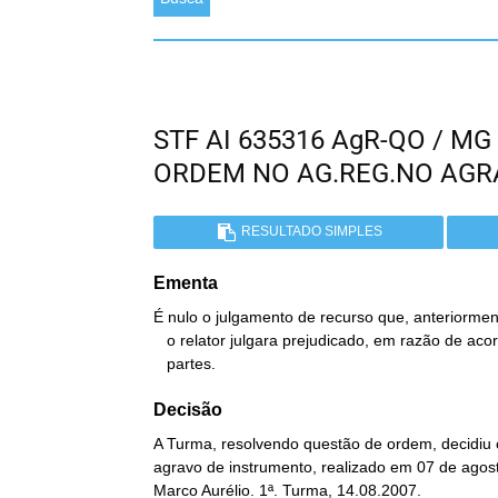
STF AI 635316 AgR-QO / M
ORDEM NO AG.REG.NO AGR
RESULTADO SIMPLES
Ementa
É nulo o julgamento de recurso que, anteriorment
   o relator julgara prejudicado, em razão de acordo celebrado pelas

   partes.
Decisão
A Turma, resolvendo questão de ordem, decidiu 
agravo de instrumento, realizado em 07 de agost
Marco Aurélio. 1ª. Turma, 14.08.2007.