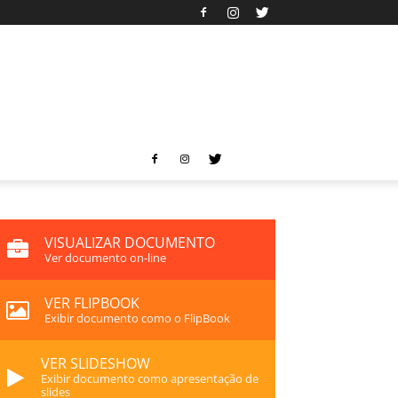
VISUALIZAR DOCUMENTO
Ver documento on-line
VER FLIPBOOK
Exibir documento como o FlipBook
VER SLIDESHOW
Exibir documento como apresentação de
slides