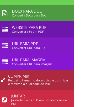
DOCX PARA DOC
Converta Docx para Doc
WEBSITE PARA PDF
Converter site em PDF
URL PARA PDF
Converter URL para PDF
URL PARA IMAGEM
Converter URL para imagem
COMPRIMIR
Reduzir o tamanho do arquivo e optimizar
o máximo a qualidade do PDF
JUNTAR
Junte Arquivos PDF em um único arquivo
PDF