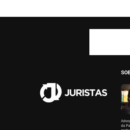
SO
Advog
da Pa