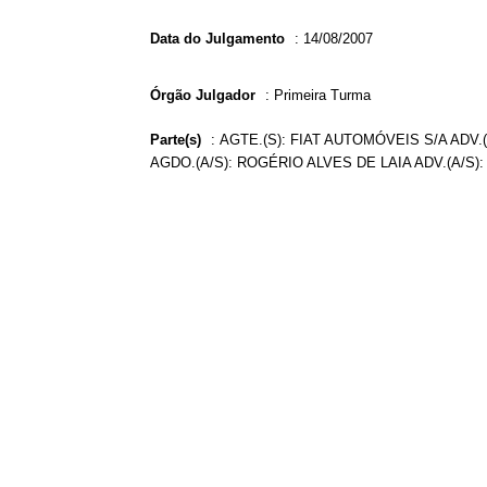
Data do Julgamento
:
14/08/2007
Órgão Julgador
:
Primeira Turma
Parte(s)
:
AGTE.(S): FIAT AUTOMÓVEIS S/A ADV
AGDO.(A/S): ROGÉRIO ALVES DE LAIA ADV.(A/S