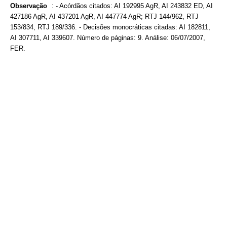
Observação
:
- Acórdãos citados: AI 192995 AgR, AI 243832 ED, AI
427186 AgR, AI 437201 AgR, AI 447774 AgR; RTJ 144/962, RTJ
153/834, RTJ 189/336. - Decisões monocráticas citadas: AI 182811,
AI 307711, AI 339607. Número de páginas: 9. Análise: 06/07/2007,
FER.