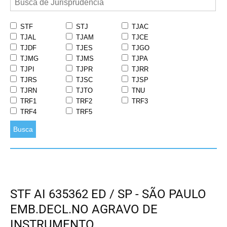
STF
STJ
TJAC
TJAL
TJAM
TJCE
TJDF
TJES
TJGO
TJMG
TJMS
TJPA
TJPI
TJPR
TJRR
TJRS
TJSC
TJSP
TJRN
TJTO
TNU
TRF1
TRF2
TRF3
TRF4
TRF5
Busca
STF AI 635362 ED / SP - SÃO PAULO
EMB.DECL.NO AGRAVO DE
INSTRUMENTO