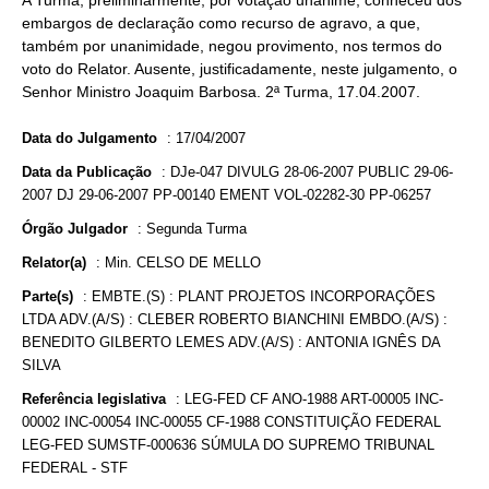
A Turma, preliminarmente, por votação unânime, conheceu dos
embargos de declaração como recurso de agravo, a que,
também por unanimidade, negou provimento, nos termos do
voto do Relator. Ausente, justificadamente, neste julgamento, o
Senhor Ministro Joaquim Barbosa. 2ª Turma, 17.04.2007.
Data do Julgamento
:
17/04/2007
Data da Publicação
:
DJe-047 DIVULG 28-06-2007 PUBLIC 29-06-
2007 DJ 29-06-2007 PP-00140 EMENT VOL-02282-30 PP-06257
Órgão Julgador
:
Segunda Turma
Relator(a)
:
Min. CELSO DE MELLO
Parte(s)
:
EMBTE.(S) : PLANT PROJETOS INCORPORAÇÕES
LTDA ADV.(A/S) : CLEBER ROBERTO BIANCHINI EMBDO.(A/S) :
BENEDITO GILBERTO LEMES ADV.(A/S) : ANTONIA IGNÊS DA
SILVA
Referência legislativa
:
LEG-FED CF ANO-1988 ART-00005 INC-
00002 INC-00054 INC-00055 CF-1988 CONSTITUIÇÃO FEDERAL
LEG-FED SUMSTF-000636 SÚMULA DO SUPREMO TRIBUNAL
FEDERAL - STF